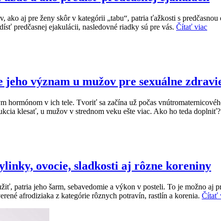
, ako aj pre ženy skôr v kategórii „tabu“, patria ťažkosti s predčasnou
dísť predčasnej ejakulácii, nasledovné riadky sú pre vás.
Čítať viac
 je jeho význam u mužov pre sexuálne zdravi
ým hormónom v ich tele. Tvoriť sa začína už počas vnútromaternicov
ukcia klesať, u mužov v strednom veku ešte viac. Ako ho teda doplniť
linky, ovocie, sladkosti aj rôzne koreniny
žiť, patria jeho šarm, sebavedomie a výkon v posteli. To je možno aj p
rené afrodiziaka z kategórie rôznych potravín, rastlín a korenia.
Čítať 