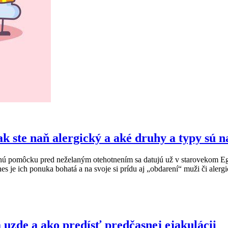
ak ste naň alergický a aké druhy a typy sú n
annú pomôcku pred neželaným otehotnením sa datujú už v starovekom Eg
s je ich ponuka bohatá a na svoje si prídu aj „obdarení“ muži či alergi
 uzde a ako predísť predčasnej ejakulácii