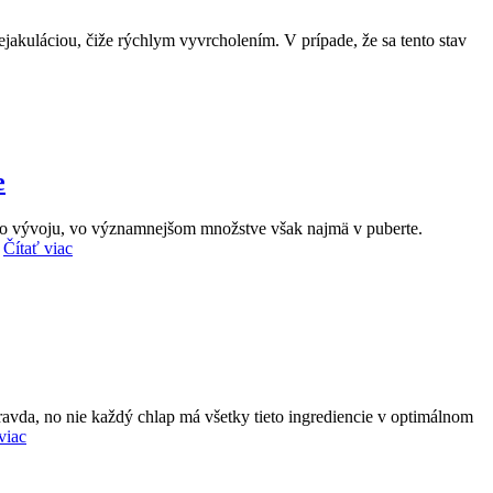
 ejakuláciou, čiže rýchlym vyvrcholením. V prípade, že sa tento stav
e
ého vývoju, vo významnejšom množstve však najmä v puberte.
?
Čítať viac
ravda, no nie každý chlap má všetky tieto ingrediencie v optimálnom
viac