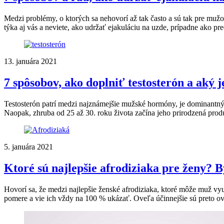
Medzi problémy, o ktorých sa nehovorí až tak často a sú tak pre mužov
týka aj vás a neviete, ako udržať ejakuláciu na uzde, prípadne ako pre
13. januára 2021
7 spôsobov, ako doplniť testosterón a aký
Testosterón patrí medzi najznámejšie mužské hormóny, je dominantn
Naopak, zhruba od 25 až 30. roku života začína jeho prirodzená prod
5. januára 2021
Ktoré sú najlepšie afrodiziaka pre ženy? By
Hovorí sa, že medzi najlepšie ženské afrodiziaka, ktoré môže muž vyu
pomere a vie ich vždy na 100 % ukázať. Oveľa účinnejšie sú preto ove