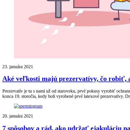
23. januára 2021
Aké veľkosti majú prezervatívy, čo robiť, 
Prezervatív je tu s nami už od staroveku, prvé pokusy vyrobiť ochr
konca 19. storočia, kedy boli vyrobené prvé latexové prezervatívy. Dne
20. januára 2021
7 spôsobov a rád, ako udržať ejakuláciu na