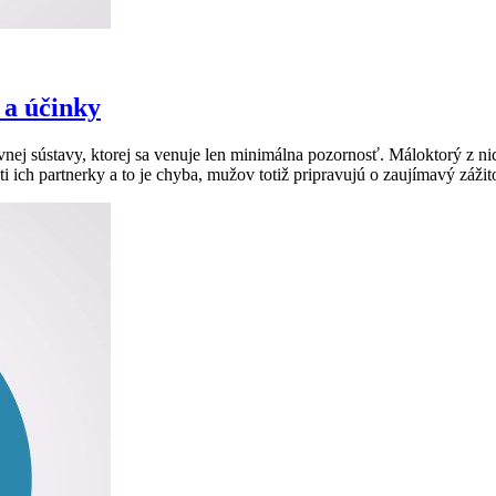
 a účinky
vnej sústavy, ktorej sa venuje len minimálna pozornosť. Máloktorý z ni
ti ich partnerky a to je chyba, mužov totiž pripravujú o zaujímavý záži