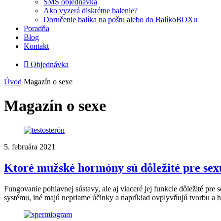
SMS objednávka
Ako vyzerá diskrétne balenie?
Doručenie balíka na poštu alebo do BalíkoBOXu
Poradňa
Blog
Kontakt

Objednávka
Úvod
Magazín o sexe
Magazín o sexe
5. februára 2021
Ktoré mužské hormóny sú dôležité pre sexu
Fungovanie pohlavnej sústavy, ale aj viaceré jej funkcie dôležité p
systému, iné majú nepriame účinky a napríklad ovplyvňujú tvorbu a h