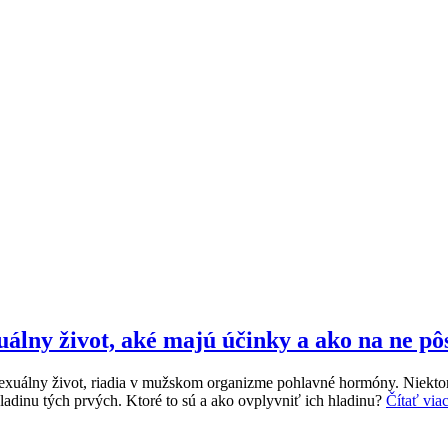
álny život, aké majú účinky a ako na ne pô
re sexuálny život, riadia v mužskom organizme pohlavné hormóny. Niekto
ladinu tých prvých. Ktoré to sú a ako ovplyvniť ich hladinu?
Čítať via