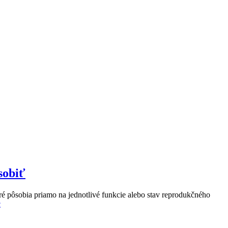
sobiť
ré pôsobia priamo na jednotlivé funkcie alebo stav reprodukčného
c