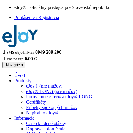
eJoy® - oficiálny predajca pre Slovenskú republiku
Prihlásenie / Registrácia

0949 209 200
SMS objednávka

0.00 €
Váš nákup
Navigácia
Úvod
Produkty
eJoy® (pre mužov)
eJoy® LONG (pre mužov)
Porovnanie eJoy® a eJoy® LONG
Certifikáty
Príbehy spokojných mužov
Napísali o eJoy®
Informácie
Často kladené otázky
Doprava a doručenie