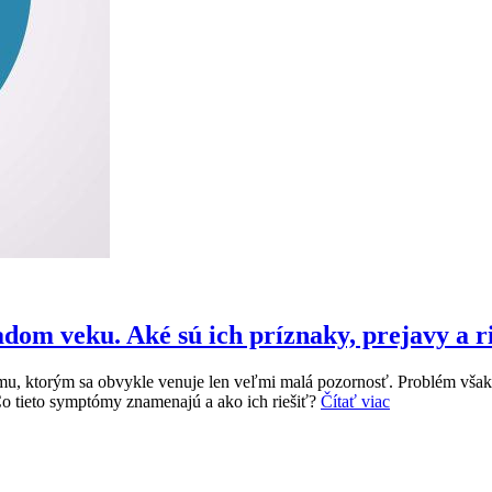
dom veku. Aké sú ich príznaky, prejavy a r
stému, ktorým sa obvykle venuje len veľmi malá pozornosť. Problém vš
 Čo tieto symptómy znamenajú a ako ich riešiť?
Čítať viac