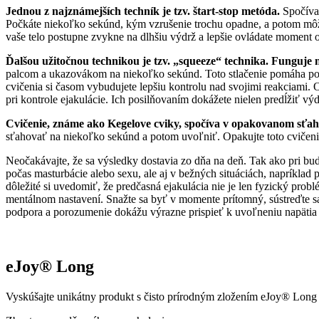
Jednou z najznámejších techník je tzv. štart-stop metóda.
Spočíva 
Počkáte niekoľko sekúnd, kým vzrušenie trochu opadne, a potom môže
vaše telo postupne zvykne na dlhšiu výdrž a lepšie ovládate moment
Ďalšou užitočnou technikou je tzv. „squeeze“ technika. Funguje
palcom a ukazovákom na niekoľko sekúnd. Toto stlačenie pomáha potl
cvičenia si časom vybudujete lepšiu kontrolu nad svojimi reakciami.
pri kontrole ejakulácie. Ich posilňovaním dokážete nielen predĺžiť výd
Cvičenie, známe ako Kegelove cviky, spočíva v opakovanom sťa
sťahovať na niekoľko sekúnd a potom uvoľniť. Opakujte toto cvičenie 
Neočakávajte, že sa výsledky dostavia zo dňa na deň. Tak ako pri budo
počas masturbácie alebo sexu, ale aj v bežných situáciách, napríklad 
dôležité si uvedomiť, že predčasná ejakulácia nie je len fyzický prob
mentálnom nastavení. Snažte sa byť v momente prítomný, sústreďte sa
podpora a porozumenie dokážu výrazne prispieť k uvoľneniu napätia 
eJoy® Long
Vyskúšajte unikátny produkt s čisto prírodným zložením eJoy® Lon