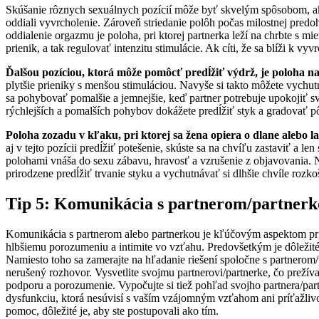
Skúšanie rôznych sexuálnych pozícií môže byť skvelým spôsobom, ako 
oddiali vyvrcholenie. Zároveň striedanie polôh počas milostnej predoh
oddialenie orgazmu je poloha, pri ktorej partnerka leží na chrbte s 
prienik, a tak regulovať intenzitu stimulácie. Ak cíti, že sa blíži k 
Ďalšou pozíciou, ktorá môže pomôcť predĺžiť výdrž, je poloha n
plytšie prieniky s menšou stimuláciou. Navyše si takto môžete vychu
sa pohybovať pomalšie a jemnejšie, keď partner potrebuje upokojiť s
rýchlejších a pomalších pohybov dokážete predĺžiť styk a gradovať p
Poloha zozadu v kľaku, pri ktorej sa žena opiera o dlane alebo l
aj v tejto pozícii predĺžiť potešenie, skúste sa na chvíľu zastaviť a 
polohami vnáša do sexu zábavu, hravosť a vzrušenie z objavovania. N
prirodzene predĺžiť trvanie styku a vychutnávať si dlhšie chvíle rozk
Tip 5: Komunikácia s partnerom/partner
Komunikácia s partnerom alebo partnerkou je kľúčovým aspektom pri 
hlbšiemu porozumeniu a intimite vo vzťahu. Predovšetkým je dôležité
Namiesto toho sa zamerajte na hľadanie riešení spoločne s partnero
nerušený rozhovor. Vysvetlite svojmu partnerovi/partnerke, čo prežívat
podporu a porozumenie. Vypočujte si tiež pohľad svojho partnera/part
dysfunkciu, ktorá nesúvisí s vaším vzájomným vzťahom ani príťažlivo
pomoc, dôležité je, aby ste postupovali ako tím.