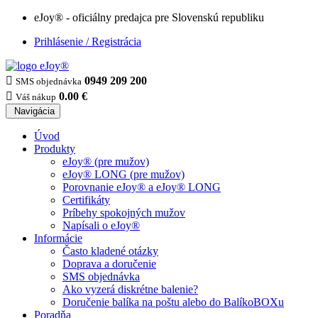
eJoy® - oficiálny predajca pre Slovenskú republiku
Prihlásenie / Registrácia

0949 209 200
SMS objednávka

0.00 €
Váš nákup
Navigácia
Úvod
Produkty
eJoy® (pre mužov)
eJoy® LONG (pre mužov)
Porovnanie eJoy® a eJoy® LONG
Certifikáty
Príbehy spokojných mužov
Napísali o eJoy®
Informácie
Často kladené otázky
Doprava a doručenie
SMS objednávka
Ako vyzerá diskrétne balenie?
Doručenie balíka na poštu alebo do BalíkoBOXu
Poradňa