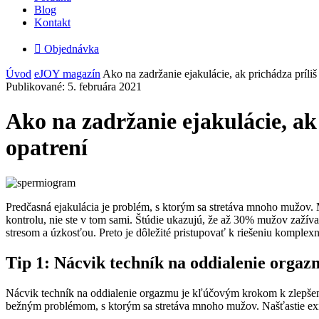
Blog
Kontakt

Objednávka
Úvod
eJOY magazín
Ako na zadržanie ejakulácie, ak prichádza príliš
Publikované: 5. februára 2021
Ako na zadržanie ejakulácie, ak
opatrení
Predčasná ejakulácia je problém, s ktorým sa stretáva mnoho mužov. M
kontrolu, nie ste v tom sami. Štúdie ukazujú, že až 30% mužov zažíva
stresom a úzkosťou. Preto je dôležité pristupovať k riešeniu komple
Tip 1: Nácvik techník na oddialenie orga
Nácvik techník na oddialenie orgazmu je kľúčovým krokom k zlepšeniu
bežným problémom, s ktorým sa stretáva mnoho mužov. Našťastie exis