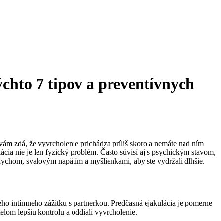
ýchto 7 tipov a preventívnych
 vám zdá, že vyvrcholenie prichádza príliš skoro a nemáte nad ním
ácia nie je len fyzický problém. Často súvisí aj s psychickým stavom,
dychom, svalovým napätím a myšlienkami, aby ste vydržali dlhšie.
ho intímneho zážitku s partnerkou. Predčasná ejakulácia je pomerne
om lepšiu kontrolu a oddiali vyvrcholenie.