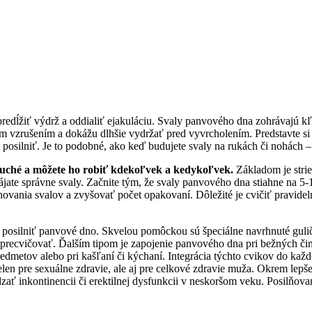
redĺžiť výdrž a oddialiť ejakuláciu. Svaly panvového dna zohrávajú kľú
jím vzrušením a dokážu dlhšie vydržať pred vyvrcholením. Predstavte si
posilniť. Je to podobné, ako keď budujete svaly na rukách či nohách – č
duché a môžete ho robiť kdekoľvek a kedykoľvek.
Základom je strie
ájate správne svaly. Začnite tým, že svaly panvového dna stiahne na 5-
hovania svalov a zvyšovať počet opakovaní. Dôležité je cvičiť pravideln
posilniť panvové dno. Skvelou pomôckou sú špeciálne navrhnuté guličk
precvičovať. Ďalším tipom je zapojenie panvového dna pri bežných činn
predmetov alebo pri kašľaní či kýchaní. Integrácia týchto cvikov do 
n pre sexuálne zdravie, ale aj pre celkové zdravie muža. Okrem lepšej
dzať inkontinencii či erektilnej dysfunkcii v neskoršom veku. Posilňo