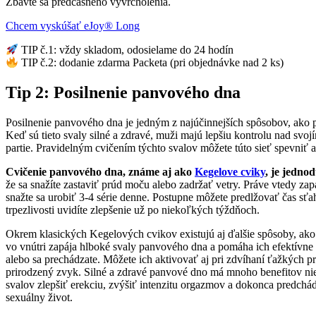
Zbavte sa predčasného vyvrcholenia.
Chcem vyskúšať eJoy® Long
TIP č.1: vždy skladom, odosielame do 24 hodín
TIP č.2: dodanie zdarma Packeta (pri objednávke nad 2 ks)
Tip 2: Posilnenie panvového dna
Posilnenie panvového dna je jedným z najúčinnejších spôsobov, ako p
Keď sú tieto svaly silné a zdravé, muži majú lepšiu kontrolu nad svo
partie. Pravidelným cvičením týchto svalov môžete túto sieť spevniť a 
Cvičenie panvového dna, známe aj ako
Kegelove cviky
, je jedno
že sa snažíte zastaviť prúd moču alebo zadržať vetry. Práve vtedy zap
snažte sa urobiť 3-4 série denne. Postupne môžete predlžovať čas sťa
trpezlivosti uvidíte zlepšenie už po niekoľkých týždňoch.
Okrem klasických Kegelových cvikov existujú aj ďalšie spôsoby, ako 
vo vnútri zapája hlboké svaly panvového dna a pomáha ich efektívne 
alebo sa prechádzate. Môžete ich aktivovať aj pri zdvíhaní ťažkých 
prirodzený zvyk. Silné a zdravé panvové dno má mnoho benefitov niele
svalov zlepšiť erekciu, zvýšiť intenzitu orgazmov a dokonca predchá
sexuálny život.