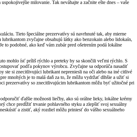
 uspokojivejšie milovanie. Tak neváhajte a začnite ešte dnes – vaše
láciu. Tieto špeciálne prezervatívy sú navrhnuté tak, aby mierne
im lubrikantom zvyčajne obsahujú látky ako benzokain alebo lidokaín,
e. Je to podobné, ako keď vám zubár pred ošetrením podá lokálne
uto mohlo ísť príliš rýchlo a preteky by sa skončili veľmi rýchlo. S
té postupovať podľa pokynov výrobcu. Zvyčajne sa odporúča nasadiť
te si znecitlivujúci lubrikant nepreniesli na oči alebo na iné citlivé
e pre mnohých je to malá daň za to, že môžu vydržať dlhšie a užiť si
oci prezervatívy so znecitlivujúcim lubrikantom môžu byť užitočné pri
poručiť ďalšie možnosti liečby, ako sú orálne lieky, lokálne krémy
ý chce predĺžiť trvanie pohlavného styku a zlepšiť svoj sexuálny
skúsiť a zistiť, aký rozdiel môžu priniesť do vášho sexuálneho