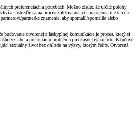
uálnych preferenciách a potrebách. Možno zistíte, že určité polohy
ví a sústreďte sa na proces zbližovania a uspokojenia, nie len na
e partnerovi/partnerke znamenie, aby spomalil/spomalila alebo
že budovanie otvorenej a láskyplnej komunikácie je proces, ktorý si
 vášho vzťahu a prekonaniu problému predčasnej ejakulácie. Kľúčové
ujúci sexuálny život bez ohľadu na výzvy, ktorým čelíte. Otvorená