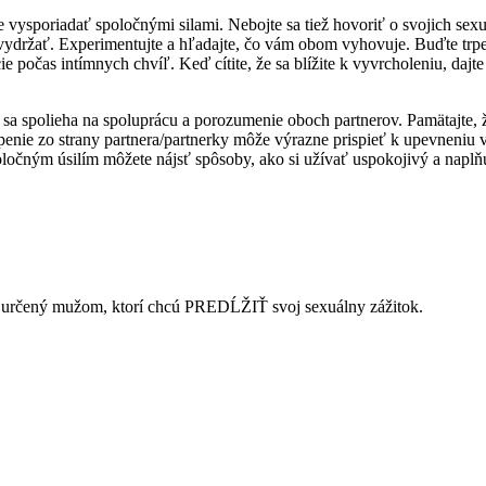
te vysporiadať spoločnými silami. Nebojte sa tiež hovoriť o svojich sex
ydržať. Experimentujte a hľadajte, čo vám obom vyhovuje. Buďte trpezli
 počas intímnych chvíľ. Keď cítite, že sa blížite k vyvrcholeniu, dajt
ch sa spolieha na spoluprácu a porozumenie oboch partnerov. Pamätajte, 
penie zo strany partnera/partnerky môže výrazne prispieť k upevneniu
poločným úsilím môžete nájsť spôsoby, ako si užívať uspokojivý a naplň
g určený mužom, ktorí chcú PREDĹŽIŤ svoj sexuálny zážitok.