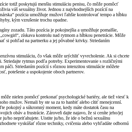
zície totiž poskytujú menšiu stimuláciu penisu, čo môže pomôcť
oživia váš sexuálny život. Jednou z najvhodnejších pozícií na
sionárska“ pozícia umožňuje mužovi ľahšie kontrolovať tempo a hĺbku
 pohyby, kým vzrušenie trochu opadne.
vagíny zozadu. Táto pozícia je pokojnejšia a umožňuje pomalšie,
. „cowgirl“, získava kontrolu nad rytmom a hĺbkou penetrácie. Môže
ť si pohľad na partnerku a jej pôvabné krivky. Striedaním
enzívnu stimuláciu, čo však môže urýchliť vyvrcholenie. Ak si chcete
zmi. Striedajte rytmus podľa potreby. Experimentovanie s rozličnými
 páči. Striedaním pozícií s rôznou intenzitou stimulácie môžete
kosť, potešenie a uspokojenie oboch partnerov.
môže nielen pomôcť prekonať psychologické bariéry, ale tiež viesť k
oho mužov. Nemali by ste sa za to hanbiť alebo cítiť menejcenní.
voľte pokojný a súkromný moment, kedy máte dostatok času na
jich obáv a frustrácie. Zároveň dajte najavo, že si ceníte jeho/jej
ju/ho nepriťahujete. Uistite ju/ho, že ide o bežnú sexuálnu
ozhodnete vyskúšať rôzne techniky, cvičenia alebo vyhľadáte odbornú