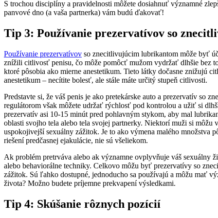
S trochou disciplíny a pravidelnosti môžete dosiahnuť významné zlepše
panvové dno (a vaša partnerka) vám budú ďakovať!
Tip 3: Používanie prezervatívov so znecit
Používanie prezervatívov
so znecitlivujúcim lubrikantom môže byť úči
znížili citlivosť penisu, čo môže pomôcť mužom vydržať dlhšie bez to
ktoré pôsobia ako mierne anestetikum. Tieto látky dočasne znižujú ci
anestetikum – necítite bolesť, ale stále máte určitý stupeň citlivosti.
Predstavte si, že váš penis je ako pretekárske auto a prezervatív so zn
regulátorom však môžete udržať rýchlosť pod kontrolou a užiť si dlhš
prezervatív asi 10-15 minút pred pohlavným stykom, aby mal lubrikant ča
oblasti svojho tela alebo tela svojej partnerky. Niektorí muži si môžu
uspokojivejší sexuálny zážitok. Je to ako výmena malého množstva pôž
riešení predčasnej ejakulácie, nie sú všeliekom.
Ak problém pretrváva alebo ak významne ovplyvňuje váš sexuálny živo
alebo behaviorálne techniky. Celkovo môžu byť prezervatívy so zneci
zážitok. Sú ľahko dostupné, jednoducho sa používajú a môžu mať výz
života? Možno budete príjemne prekvapení výsledkami.
Tip 4: Skúšanie rôznych pozícií