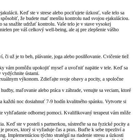
akulácii. Keď ste v strese alebo pociťujete úzkosť, vaše telo sa
 spôsobiť, že budete mať menšiu kontrolu nad svojou ejakuláciou.
o sa snažíte udržať kontrolu. Vaše telo je v stave vysokej
nielen pre váš celkový well-being, ale aj pre zlepšenie vášho
, či už je to beh, plávanie, joga alebo posilňovanie. Cvičenie tiež
niky vám pomôžu upokojiť myseľ a uvoľniť napätie v tele. Keď sa
y vydýchnite ústami.
xuálnym výkonom. Zdieľajte svoje obavy a pocity, a spoločne
ie hudby, maľovanie alebo práca v záhrade, venujte sa veciam, ktoré
sa každú noc dosiahnuť 7-9 hodín kvalitného spánku. Vytvorte si
vážte vyhľadanie odbornej pomoci. Kvalifikovaný terapeut vám môže
 Keď ste v posteli s partnerkou, sústreďte sa na fyzické pocity a
je proces, ktorý si vyžaduje čas a prax. Buďte k sebe trpezliví a
. Implementáciou týchto stratégií na riadenie stresu a úzkosti