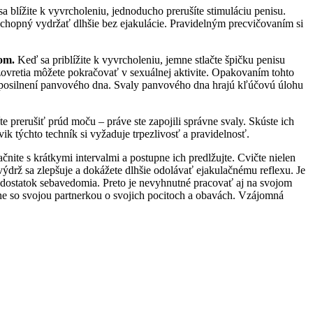
sa blížite k vyvrcholeniu, jednoducho prerušíte stimuláciu penisu.
chopný vydržať dlhšie bez ejakulácie. Pravidelným precvičovaním si
om.
Keď sa priblížite k vyvrcholeniu, jemne stlačte špičku penisu
zovretia môžete pokračovať v sexuálnej aktivite. Opakovaním tohto
om posilnení panvového dna. Svaly panvového dna hrajú kľúčovú úlohu
íte prerušiť prúd moču – práve ste zapojili správne svaly. Skúste ich
k týchto techník si vyžaduje trpezlivosť a pravidelnosť.
nite s krátkymi intervalmi a postupne ich predlžujte. Cvičte nielen
výdrž sa zlepšuje a dokážete dlhšie odolávať ejakulačnému reflexu. Je
i nedostatok sebavedomia. Preto je nevyhnutné pracovať aj na svojom
ene so svojou partnerkou o svojich pocitoch a obavách. Vzájomná