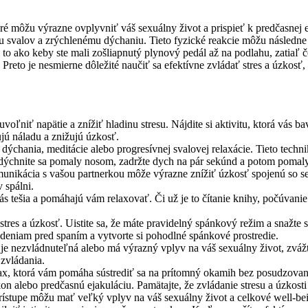
ré môžu výrazne ovplyvniť váš sexuálny život a prispieť k predčasnej ej
u svalov a zrýchlenému dýchaniu. Tieto fyzické reakcie môžu následne
 je to ako keby ste mali zošliapnutý plynový pedál až na podlahu, zatiaľ č
Preto je nesmierne dôležité naučiť sa efektívne zvládať stres a úzkosť, 
ľniť napätie a znížiť hladinu stresu. Nájdite si aktivitu, ktorá vás baví
jú náladu a znižujú úzkosť.
dýchania, meditácie alebo progresívnej svalovej relaxácie. Tieto tech
nadýchnite sa pomaly nosom, zadržte dych na pár sekúnd a potom pomal
nikácia s vašou partnerkou môže výrazne znížiť úzkosť spojenú so se
 spálni.
 vás tešia a pomáhajú vám relaxovať. Či už je to čítanie knihy, počúvan
res a úzkosť. Uistite sa, že máte pravidelný spánkový režim a snažte 
deniam pred spaním a vytvorte si pohodlné spánkové prostredie.
ti je nezvládnuteľná alebo má výrazný vplyv na váš sexuálny život, z
 zvládania.
x, ktorá vám pomáha sústrediť sa na prítomný okamih bez posudzovania.
on alebo predčasnú ejakuláciu. Pamätajte, že zvládanie stresu a úzkosti 
ístupe môžu mať veľký vplyv na váš sexuálny život a celkové well-being