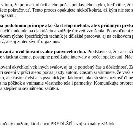
v tom, že pri masturbácii alebo počas pohlavného styku, keď cítite, že 
te pokračovať. Tento proces opakujete niekoľkokrát, až kým nie ste s
 orgazmu.
 na podobnom princípe ako štart-stop metóda, ale s pridaným prvk
ačiť nutkanie na ejakuláciu a znižuje úroveň vzrušenia. Po uvoľnení 
 Okrem týchto špecifických techník je dôležité pracovať aj na celkov
rž, ale aj zintenzívniť orgazmus.
hovaní a uvoľňovaní svalov panvového dna.
Predstavte si, že sa snaž
viackrát denne, postupne predlžujte intervaly a počet opakovaní. Nácvi
vaní akýchkoľvek iných svalov, aj tu je potrebný čas a dôslednosť. Zač
pri sedení v práci alebo počas jazdy autom. Časom si všimnete, že vaša 
lém, ale často súvisí aj s psychickými faktormi, ako sú stres, úzkosť č
 na pôžitok a vnímanie vlastného tela i partnerky. Komunikujte otvor
a zlepšeniu sexuálneho zážitku.
g určený mužom, ktorí chcú PREDĹŽIŤ svoj sexuálny zážitok.