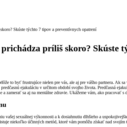
 skoro? Skúste týchto 7 tipov a preventívnych opatrení
 prichádza príliš skoro? Skúste t
ôže to byť frustrujúce nielen pre vás, ale aj pre vášho partnera. Ak sa
 predčasnú ejakuláciu v určitom období svojho života. Predčasná ejakul
xne a zamerať sa aj na mentálne zdravie. Ukážeme vám, ako pracovať s 
zmu
 vašej sexuálnej výkonnosti a k dosiahnutiu dlhšieho a uspokojivejšie
tuje niekoľko účinných metód, ktoré vám pomôžu získať nad svojím tel