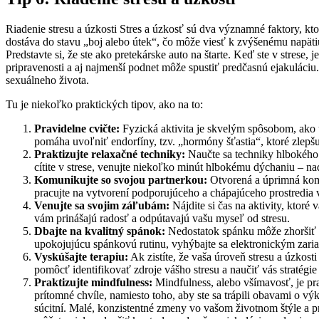
Riadenie stresu a úzkosti Stres a úzkosť sú dva významné faktory, kto
dostáva do stavu „boj alebo útek“, čo môže viesť k zvýšenému napäti
Predstavte si, že ste ako pretekárske auto na štarte. Keď ste v strese,
pripravenosti a aj najmenší podnet môže spustiť predčasnú ejakuláciu. 
sexuálneho života.
Tu je niekoľko praktických tipov, ako na to:
Pravidelne cvičte:
Fyzická aktivita je skvelým spôsobom, ako uvo
pomáha uvoľniť endorfíny, tzv. „hormóny šťastia“, ktoré zlepšu
Praktizujte relaxačné techniky:
Naučte sa techniky hlbokého 
cítite v strese, venujte niekoľko minút hlbokému dýchaniu – 
Komunikujte so svojou partnerkou:
Otvorená a úprimná komu
pracujte na vytvorení podporujúceho a chápajúceho prostredia v
Venujte sa svojim záľubám:
Nájdite si čas na aktivity, ktoré
vám prinášajú radosť a odpútavajú vašu myseľ od stresu.
Dbajte na kvalitný spánok:
Nedostatok spánku môže zhoršiť st
upokojujúcu spánkovú rutinu, vyhýbajte sa elektronickým zaria
Vyskúšajte terapiu:
Ak zistíte, že vaša úroveň stresu a úzkos
pomôcť identifikovať zdroje vášho stresu a naučiť vás stratégie
Praktizujte mindfulness:
Mindfulness, alebo všímavosť, je pra
prítomné chvíle, namiesto toho, aby ste sa trápili obavami o výk
súcitní. Malé, konzistentné zmeny vo vašom životnom štýle a pr