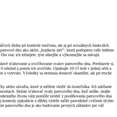
čovú úlohu pri kontrole močenia, ale aj pri sexuálnych funkciách.
 panvové dno ako akúsi „hojdaciu sieť“, ktorá podopiera vaše intímne
ím viac ich trénujete, tým silnejšie a výkonnejšie sa stávajú.
davé sťahovanie a uvoľňovanie svalov panvového dna. Predstavte si,
10 sekúnd a potom ich uvoľníte. Opakujte 10-15 krát v jednej sérii a
e a vytrvalo. Výsledky sa nemusia dostaviť okamžite, ale pri troche
y alebo závažia, ktoré si môžete vložiť do konečníka. Ich udržanie
ostiach. Skúste sťahovať svaly panvového dna, keď sedíte, stojíte
každodenného života vám pomôže urobiť z posilňovania panvového dna
 kontroly ejakulácie a dlhšej výdrže môže pravidelné cvičenie týchto
vanie panvového dna je ako budovanie pevných základov pre váš