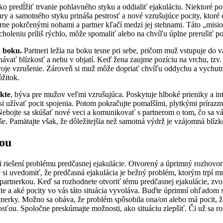
predĺžiť trvanie pohlavného styku a oddialiť ejakuláciu. Niektoré po
ry a samotného styku prináša pestrosť a nové vzrušujúce pocity, ktoré 
mierne pokrčenými nohami a partner kľačí medzi jej stehnami. Táto „mi
vyvrcholeniu príliš rýchlo, môže spomaliť alebo na chvíľu úplne prerušiť
a boku.
Partneri ležia na boku tesne pri sebe, pričom muž vstupuje do 
tnávať blízkosť a nehu v objatí. Keď žena zaujme pozíciu na vrchu, tzv
voje vzrušenie. Zároveň si muž môže dopriať chvíľu oddychu a vychutna
ôžitok.
akte
, býva pre mužov veľmi vzrušujúca. Poskytuje hlboké prieniky a int
len si užívať pocit spojenia. Potom pokračujte pomalšími, plytkými príra
ebojte sa skúšať nové veci a komunikovať s partnerom o tom, čo sa vám
oše. Pamätajte však, že dôležitejšia než samotná výdrž je vzájomná blíz
kou
riešení problému predčasnej ejakulácie. Otvorený a úprimný rozhovor 
 si uvedomiť, že predčasná ejakulácia je bežný problém, ktorým trpí mn
m/partnerkou. Keď sa rozhodnete otvoriť tému predčasnej ejakulácie, z
e a aké pocity vo vás táto situácia vyvoláva. Buďte úprimní ohľadom svo
nerky. Možno sa obáva, že problém spôsobila ona/on alebo má pocit, že 
sťou. Spoločne preskúmajte možnosti, ako situáciu zlepšiť. Či už sa r