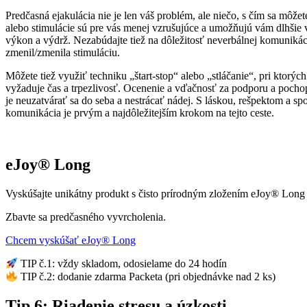
Predčasná ejakulácia nie je len váš problém, ale niečo, s čím sa môže
alebo stimulácie sú pre vás menej vzrušujúce a umožňujú vám dlhšie v
výkon a výdrž. Nezabúdajte tiež na dôležitosť neverbálnej komunikácie
zmenil/zmenila stimuláciu.
Môžete tiež využiť techniku „štart-stop“ alebo „stláčanie“, pri ktorý
vyžaduje čas a trpezlivosť. Ocenenie a vďačnosť za podporu a pocho
je neuzatvárať sa do seba a nestrácať nádej. S láskou, rešpektom a s
komunikácia je prvým a najdôležitejším krokom na tejto ceste.
eJoy® Long
Vyskúšajte unikátny produkt s čisto prírodným zložením eJoy® Lon
Zbavte sa predčasného vyvrcholenia.
Chcem vyskúšať eJoy® Long
TIP č.1: vždy skladom, odosielame do 24 hodín
TIP č.2: dodanie zdarma Packeta (pri objednávke nad 2 ks)
Tip 6: Riadenie stresu a úzkosti