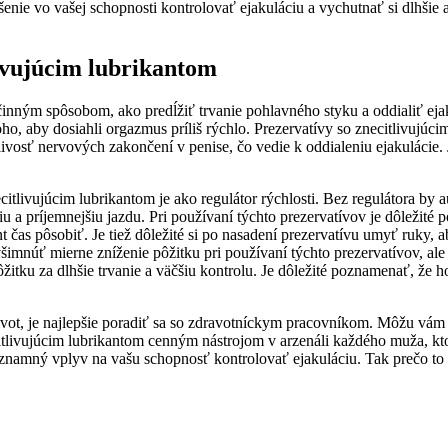
nie vo vašej schopnosti kontrolovať ejakuláciu a vychutnať si dlhšie a
livujúcim lubrikantom
nným spôsobom, ako predĺžiť trvanie pohlavného styku a oddialiť ejaku
ho, aby dosiahli orgazmus príliš rýchlo. Prezervatívy so znecitlivujúc
tlivosť nervových zakončení v penise, čo vedie k oddialeniu ejakuláci
ecitlivujúcim lubrikantom je ako regulátor rýchlosti. Bez regulátora by a
iu a príjemnejšiu jazdu. Pri používaní týchto prezervatívov je dôleži
s pôsobiť. Je tiež dôležité si po nasadení prezervatívu umyť ruky, aby s
 všimnúť mierne zníženie pôžitku pri používaní týchto prezervatívov, al
itku za dlhšie trvanie a väčšiu kontrolu. Je dôležité poznamenať, že h
t, je najlepšie poradiť sa so zdravotníckym pracovníkom. Môžu vám od
tlivujúcim lubrikantom cenným nástrojom v arzenáli každého muža, ktor
namný vplyv na vašu schopnosť kontrolovať ejakuláciu. Tak prečo to ne