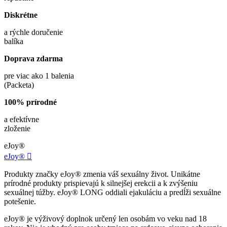
Diskrétne
a rýchle doručenie
balíka
Doprava zdarma
pre viac ako 1 balenia
(Packeta)
100% prírodné
a efektívne
zloženie
eJoy®
eJoy®

Produkty značky eJoy® zmenia váš sexuálny život. Unikátne
prírodné produkty prispievajú k silnejšej erekcii a k zvýšeniu
sexuálnej túžby. eJoy® LONG oddiali ejakuláciu a predĺži sexuálne
potešenie.
eJoy® je výživový doplnok určený len osobám vo veku nad 18