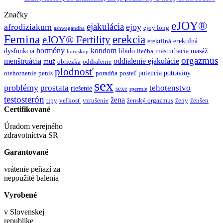
Značky
eJOY®
ejakulácia
afrodiziakum
ejoy
ejoy long
ashwagandha
Femina
erekcia
eJOY® Fertility
erektilná
erektilná
hormóny
kondom
dysfunkcia
libido
masturbacia
masáž
liečba
horoskop
orgazmus
menštruácia
oddialenie ejakulácie
muž
obriezka
oddialenie
plodnosť
potencia
potraviny
otehotnenie
penis
poradňa
posteľ
sex
problémy
prostata
tehotenstvo
riešenie
sexe
spermie
testosterón
žena
tipy
veľkosť
vzrušenie
ženský orgazmus
ženy
ženšen
Certifikované
Úradom verejného
zdravotníctva SR
Garantované
vrátenie peňazí za
nepoužité balenia
Vyrobené
v Slovenskej
republike