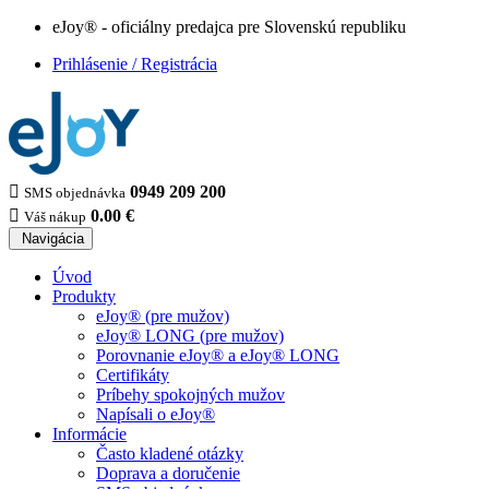
eJoy® - oficiálny predajca pre Slovenskú republiku
Prihlásenie / Registrácia

0949 209 200
SMS objednávka

0.00 €
Váš nákup
Navigácia
Úvod
Produkty
eJoy® (pre mužov)
eJoy® LONG (pre mužov)
Porovnanie eJoy® a eJoy® LONG
Certifikáty
Príbehy spokojných mužov
Napísali o eJoy®
Informácie
Často kladené otázky
Doprava a doručenie