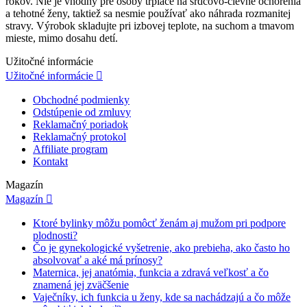
rokov. Nie je vhodný pre osoby trpiace na srdcovo-cievne ochorenia
a tehotné ženy, taktiež sa nesmie používať ako náhrada rozmanitej
stravy. Výrobok skladujte pri izbovej teplote, na suchom a tmavom
mieste, mimo dosahu detí.
Užitočné informácie
Užitočné informácie

Obchodné podmienky
Odstúpenie od zmluvy
Reklamačný poriadok
Reklamačný protokol
Affiliate program
Kontakt
Magazín
Magazín

Ktoré bylinky môžu pomôcť ženám aj mužom pri podpore
plodnosti?
Čo je gynekologické vyšetrenie, ako prebieha, ako často ho
absolvovať a aké má prínosy?
Maternica, jej anatómia, funkcia a zdravá veľkosť a čo
znamená jej zväčšenie
Vaječníky, ich funkcia u ženy, kde sa nachádzajú a čo môže