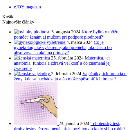
eJOY magazín
Košík
Najnovšie články
5. augusta 2024
Ktoré bylinky môžu
pomôcť ženám aj mužom pri podpore plodnosti?
4. marca 2024
Čo je
gynekologické vyšetrenie, ako prebieha, ako často ho
absolvovať a aké má prínosy?
25. februára 2024
Maternica, jej
anatómia, funkcia a zdravá veľkosť a čo znamená jej
zväčšenie
2. februára 2024
Vaječníky, ich funkcia u
ženy, kde sa nachádzajú a čo môže spôsobiť ich bolesť?
23. januára 2024
Tehotenský test,
druhy testov, čo znamená, ak je pozitívny a kedy si ho robiť?