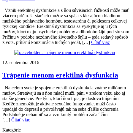
Vznik erektilnej dysfunkcie a s ňou súvisiacich ťažkostí môže mať
viacero príčin. U starších mužov sa spája s klesajúcou hladinou
mužského pohlavného hormónu testosterónu či poklesom celkovej
fyzickej kondície. Erektilná dysfunkcia sa vyskytuje aj u tých
mužov, ktorí majú psychické problémy a dlhodobo žijú pod stresom.
Príčinu v podobe nezdravého životného štýlu – teda sedavý spôsob
života, prílišnú konzumácia tučných jedál, […]
Čítať viac
12. septembra 2016
Trápenie menom erektilná dysfunkcia
Na celom svete je spojenie erektilná dysfunkcia známe miliónom
mužov. Stretávajú sa s ňou mladí muži, páni v zrelom veku ako aj
staršie generácie. Pre tých, ktorí ňou trpia, je doslova trápením.
Keďže znemožňuje aktívne sexuálne fungovanie, muži často
upadajú do depresií a privolávajú tak na seba ďalšie ochorenia.
Podstatné je nehanbiť sa a vzniknutý problém začať čím
[…]
Čítať viac
Kategórie