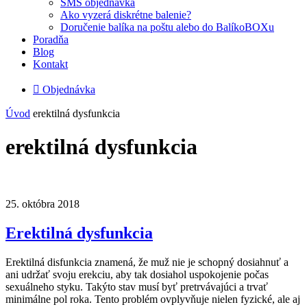
SMS objednávka
Ako vyzerá diskrétne balenie?
Doručenie balíka na poštu alebo do BalíkoBOXu
Poradňa
Blog
Kontakt

Objednávka
Úvod
erektilná dysfunkcia
erektilná dysfunkcia
25. októbra 2018
Erektilná dysfunkcia
Erektilná disfunkcia znamená, že muž nie je schopný dosiahnuť a
ani udržať svoju erekciu, aby tak dosiahol uspokojenie počas
sexuálneho styku. Takýto stav musí byť pretrvávajúci a trvať
minimálne pol roka. Tento problém ovplyvňuje nielen fyzické, ale aj