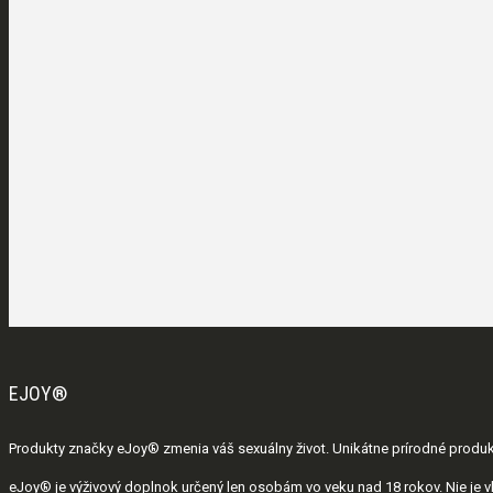
EJOY®
Produkty značky eJoy® zmenia váš sexuálny život. Unikátne prírodné produkty 
eJoy® je výživový doplnok určený len osobám vo veku nad 18 rokov. Nie je v