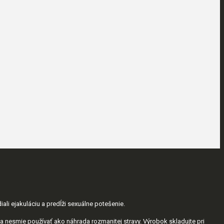
ali ejakuláciu a predĺži sexuálne potešenie.
a nesmie používať ako náhrada rozmanitej stravy. Výrobok skladujte pri