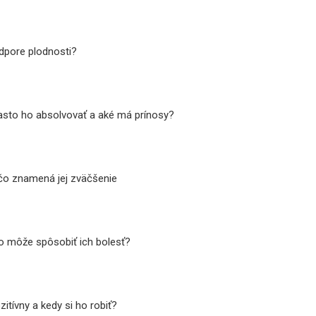
dpore plodnosti?
často ho absolvovať a aké má prínosy?
 čo znamená jej zväčšenie
čo môže spôsobiť ich bolesť?
itívny a kedy si ho robiť?