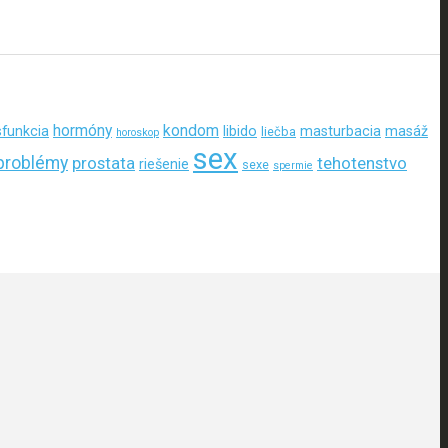
hormóny
kondom
sfunkcia
libido
masturbacia
masáž
liečba
horoskop
sex
problémy
prostata
tehotenstvo
riešenie
sexe
spermie