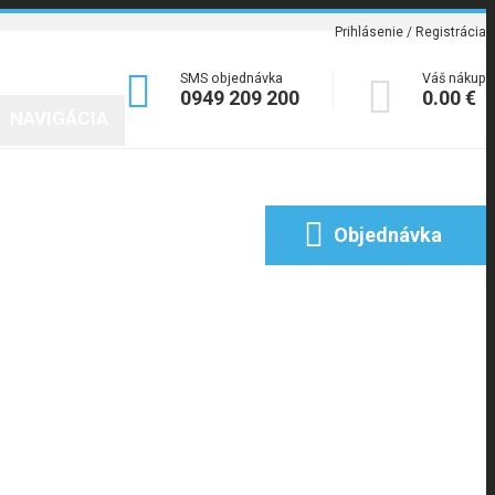
Prihlásenie / Registrácia

SMS objednávka
Váš nákup

0949 209 200
0.00 €
NAVIGÁCIA
Poradňa
Blog
Kontakt

Objednávka