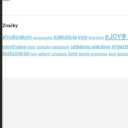
Značky
eJOY® 
ejakulácia
afrodiziakum
ejoy
ejoy long
ashwagandha
orgaz
menštruácia
oddialenie ejakulácie
muž
obriezka
oddialenie
testosterón
žena
tipy
veľkosť
vzrušenie
ženský orgazmus
ženy
ženše