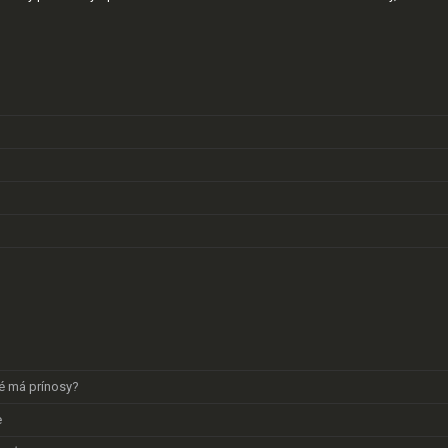
ké má prínosy?
e