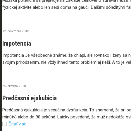
Mužská potencia sa prejavuje na základe celkového zdravia muža. Ov
fyzickej aktivite alebo len sedí doma na gauči. Ďalšími dôležitými fa
12. novembra 2018
Impotencia
Impotencia Je všeobecne známe, že chlapi, ale rovnako i ženy sa n
svojím prirodzením, nie vždy ihneď tento problém aj rieši. A to je v
25. októbra 2018
Predčasná ejakulácia
Predčasná ejakulácia je sexuálna dysfunkcia. To znamená, že pri 
minúty) alebo do 90 sekúnd. Laicky povedané, že muž nedokáže ovl
[…]
Čítať viac