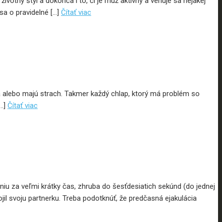
otný štýl a dokonca i to, či je muž aktívny a venuje sa nejakej
 sa o pravidelné […]
Čítať viac
a alebo majú strach. Takmer každý chlap, ktorý má problém so
[…]
Čítať viac
u za veľmi krátky čas, zhruba do šesťdesiatich sekúnd (do jednej
 svoju partnerku. Treba podotknúť, že predčasná ejakulácia