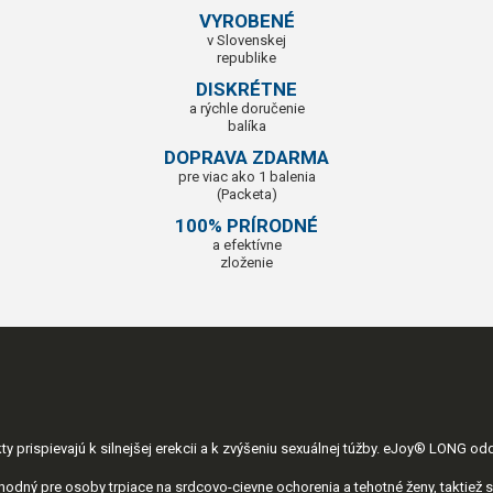
VYROBENÉ
v Slovenskej
republike
DISKRÉTNE
a rýchle doručenie
balíka
DOPRAVA ZDARMA
pre viac ako 1 balenia
(Packeta)
100% PRÍRODNÉ
a efektívne
zloženie
prispievajú k silnejšej erekcii a k zvýšeniu sexuálnej túžby. eJoy® LONG oddi
hodný pre osoby trpiace na srdcovo-cievne ochorenia a tehotné ženy, taktiež s