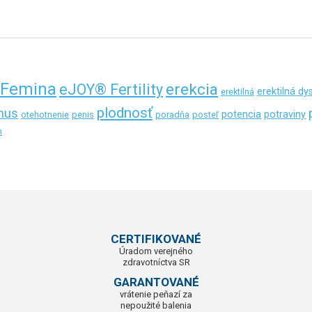
Femina
erekcia
eJOY® Fertility
erektilná dy
erektilná
plodnosť
mus
potencia
potraviny
otehotnenie
penis
poradňa
posteľ
n
CERTIFIKOVANÉ
Úradom verejného
zdravotníctva SR
GARANTOVANÉ
vrátenie peňazí za
nepoužité balenia