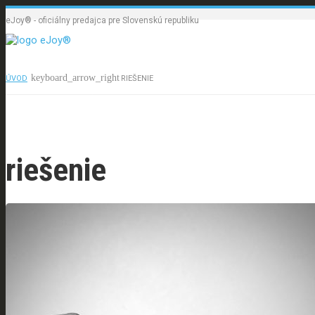
eJoy® - oficiálny predajca pre Slovenskú republiku
ÚVOD
RIEŠENIE
Úvod
Produkty
riešenie