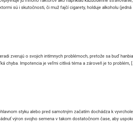
plyvňuje ju mnoho faktorov ako napríklad každodenné stravovanie, živ
ktormi sú i skutočnosti, či muž fajčí cigarety, holduje alkoholu (jedná
eradi zverujú o svojich intímnych problémoch, pretože sa buď hanbi
eľká chyba. Impotencia je veľmi citlivá téma a zároveň je to problém, 
pohlavnom styku alebo pred samotným začatím dochádza k vyvrcholeni
ádnuť výron svojho semena v takom dostatočnom čase, aby uspokojil