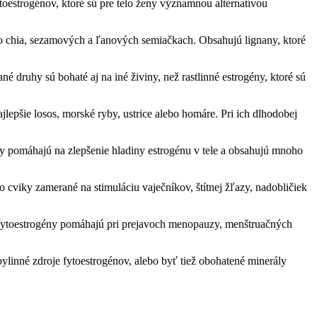
estrogénov, ktoré sú pre telo ženy významnou alternatívou
a o chia, sezamových a ľanových semiačkach. Obsahujú lignany, ktoré
 druhy sú bohaté aj na iné živiny, než rastlinné estrogény, ktoré sú
epšie losos, morské ryby, ustrice alebo homáre. Pri ich dlhodobej
y pomáhajú na zlepšenie hladiny estrogénu v tele a obsahujú mnoho
cviky zamerané na stimuláciu vaječníkov, štítnej žľazy, nadobličiek
na fytoestrogény pomáhajú pri prejavoch menopauzy, menštruačných
linné zdroje fytoestrogénov, alebo byť tiež obohatené minerály