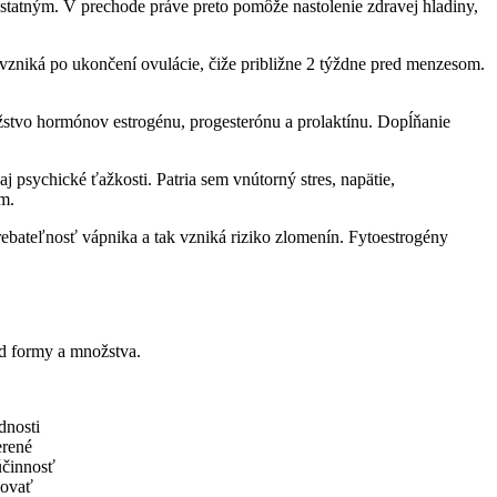
tatným. V prechode práve preto pomôže nastolenie zdravej hladiny,
vzniká po ukončení ovulácie, čiže približne 2 týždne pred menzesom.
stvo hormónov estrogénu, progesterónu a prolaktínu. Dopĺňanie
sychické ťažkosti. Patria sem vnútorný stres, napätie,
m.
rebateľnosť vápnika a tak vzniká riziko zlomenín. Fytoestrogény
od formy a množstva.
dnosti
erené
účinnosť
dovať