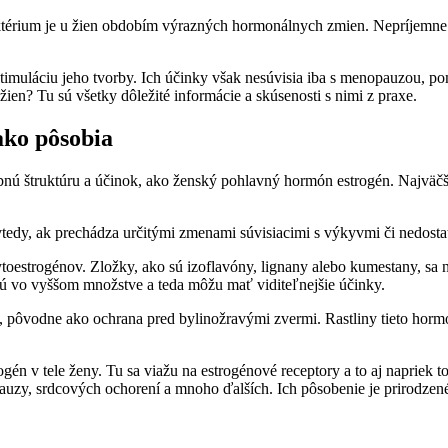
aktérium je u žien obdobím výrazných hormonálnych zmien. Nepríjemne
stimuláciu jeho tvorby. Ich účinky však nesúvisia iba s menopauzou, po
žien? Tu sú všetky dôležité informácie a skúsenosti s nimi z praxe.
 ako pôsobia
bnú štruktúru a účinok, ako ženský pohlavný hormón estrogén. Najväčš
vtedy, ak prechádza určitými zmenami súvisiacimi s výkyvmi či nedos
oestrogénov. Zložky, ako sú izoflavóny, lignany alebo kumestany, sa
h sú vo vyššom množstve a teda môžu mať viditeľnejšie účinky.
, pôvodne ako ochrana pred bylinožravými zvermi. Rastliny tieto hormón
gén v tele ženy. Tu sa viažu na estrogénové receptory a to aj napriek
auzy, srdcových ochorení a mnoho ďalších. Ich pôsobenie je prirodzen