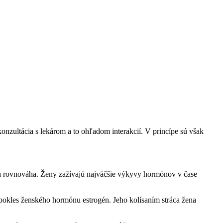
onzultácia s lekárom a to ohľadom interakcií. V princípe sú však
a rovnováha. Ženy zažívajú najväčšie výkyvy hormónov v čase
pokles ženského hormónu estrogén. Jeho kolísaním stráca žena