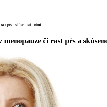
rast pŕs a skúsenosti s nimi
v menopauze či rast pŕs a skúseno