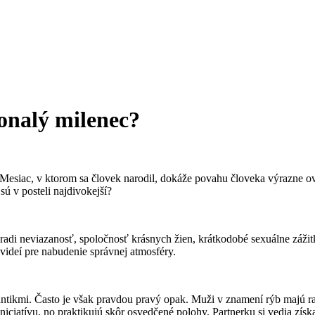
onalý milenec?
. Mesiac, v ktorom sa človek narodil, dokáže povahu človeka výrazne ov
sú v posteli najdivokejší?
di neviazanosť, spoločnosť krásnych žien, krátkodobé sexuálne zážitky
 videí pre nabudenie správnej atmosféry.
antikmi. Často je však pravdou pravý opak. Muži v znamení rýb majú ra
 iniciatívu, no praktikujú skôr osvedčené polohy. Partnerku si vedia zí