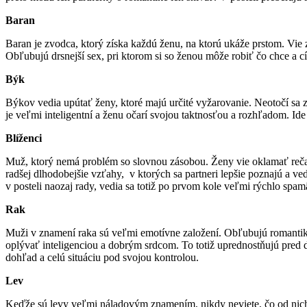
Baran
Baran je zvodca, ktorý získa každú ženu, na ktorú ukáže prstom. Vie
Obľubujú drsnejší sex, pri ktorom si so ženou môže robiť čo chce a cít
Býk
Býkov vedia upútať ženy, ktoré majú určité vyžarovanie. Neotočí sa z
je veľmi inteligentní a ženu očarí svojou taktnosťou a rozhľadom. Id
Blíženci
Muž, ktorý nemá problém so slovnou zásobou. Ženy vie oklamať rečami
radšej dlhodobejšie vzťahy, v ktorých sa partneri lepšie poznajú a 
v posteli naozaj rady, vedia sa totiž po prvom kole veľmi rýchlo spamä
Rak
Muži v znamení raka sú veľmi emotívne založení. Obľubujú romantiku,
oplývať inteligenciou a dobrým srdcom. To totiž uprednostňujú pred
dohľad a celú situáciu pod svojou kontrolou.
Lev
Keďže sú levy veľmi náladovým znamením, nikdy neviete, čo od nich 