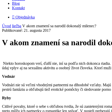
Blog
Kontakt

Objednávka
Úvod
liečba
V akom znamení sa narodil dokonalý milenec?
Publikované: 21. augusta 2017
V akom znamení sa narodil dok
Niekto horoskopom verí, ďalší nie, iní sa podľa nich dokonca riadia
údaj vplyv aj na sexuálnu aktivitu a osobný život človeka. Ktorí muži 
Vodnár
Vodnári nie sú veľmi vhodnými partnermi na dlhodobé vzťahy. Majú ra
pestrú fantáziu a obľubujú tiež erotické pomôcky či sledovanie porno
Ryby
Citlivé povahy, ktoré o sebe s obľubou tvrdia, že sú zanietenými rom
preto môžu ich partnerky o romantike len snívať. V posteli preberajú