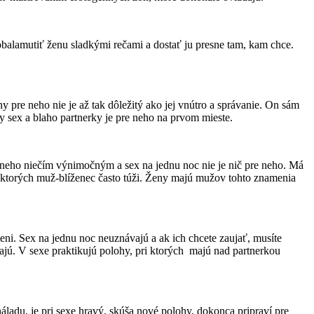
obalamutiť ženu sladkými rečami a dostať ju presne tam, kam chce.
 pre neho nie je až tak dôležitý ako jej vnútro a správanie. On sám
y sex a blaho partnerky je pre neho na prvom mieste.
e neho niečím výnimočným a sex na jednu noc nie je nič pre neho. Má
o ktorých muž-blíženec často túži. Ženy majú mužov tohto znamenia
eni. Sex na jednu noc neuznávajú a ak ich chcete zaujať, musíte
jú. V sexe praktikujú polohy, pri ktorých majú nad partnerkou
adu, je pri sexe hravý, skúša nové polohy, dokonca pripraví pre