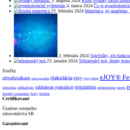
5. augusta 2024
Ktoré bylinky môžu pomôc
4. marca 2024
Čo je gynekologické
25. februára 2024
Maternica, jej anatómia,
2. februára 2024
Vaječníky, ich funkci
23. januára 2024
Tehotenský test, druhy testo
Značky
eJOY® Fe
ejakulácia
afrodiziakum
ejoy
ejoy long
ashwagandha
p
orgazmus
oddialenie ejakulácie
obriezka
oddialenie
otehotnenie
penis
ženský orgazmus
ženy
ženšen
Certifikované
Úradom verejného
zdravotníctva SR
Garantované