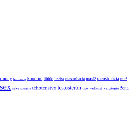
ormóny
kondom
menštruácia
libido
masturbacia
masáž
muž
liečba
horoskop
sex
testosterón
tehotenstvo
žena
sexe
tipy
veľkosť
vzrušenie
spermie