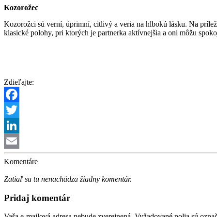
Kozorožec
Kozorožci sú verní, úprimní, citlivý a veria na hlbokú lásku. Na príle
klasické polohy, pri ktorých je partnerka aktívnejšia a oni môžu spokoj
Zdieľajte:
Facebook
Twitter
LinkedIn
Email
Komentáre
Zatiaľ sa tu nenachádza žiadny komentár.
Pridaj komentár
Vaša e-mailová adresa nebude zverejnená.
Vyžadované polia sú ozna