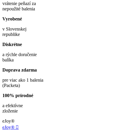
vrátenie peňazí za
nepoužité balenia
Vyrobené
v Slovenskej
republike
Diskrétne
a rýchle doručenie
balíka
Doprava zdarma
pre viac ako 1 balenia
(Packeta)
100% prírodné
a efektívne
zloženie
eJoy®
eJoy®
