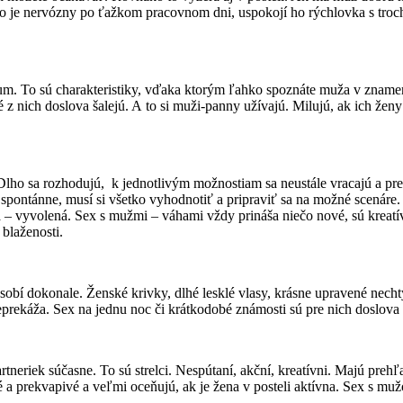
bo je nervózny po ťažkom pracovnom dni, uspokojí ho rýchlovka s troc
fum. To sú charakteristiky, vďaka ktorým ľahko spoznáte muža v zname
 z nich doslova šalejú. A to si muži-panny užívajú. Milujú, ak ich žen
ho sa rozhodujú, k jednotlivým možnostiam sa neustále vracajú a preh
spontánne, musí si všetko vyhodnotiť a pripraviť sa na možné scenáre.
na – vyvolená. Sex s mužmi – váhami vždy prináša niečo nové, sú kreatív
blaženosti.
sobí dokonale. Ženské krivky, dlhé lesklé vlasy, krásne upravené nech
 neprekáža. Sex na jednu noc či krátkodobé známosti sú pre nich doslova 
rtneriek súčasne. To sú strelci. Nespútaní, akční, kreatívni. Majú pr
 a prekvapivé a veľmi oceňujú, ak je žena v posteli aktívna. Sex s muž