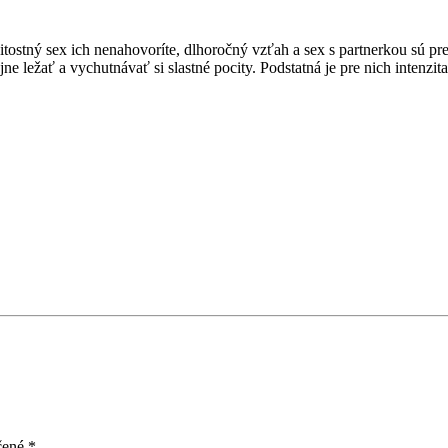
žitostný sex ich nenahovoríte, dlhoročný vzťah a sex s partnerkou sú pr
ne ležať a vychutnávať si slastné pocity. Podstatná je pre nich intenzita 
čené
*