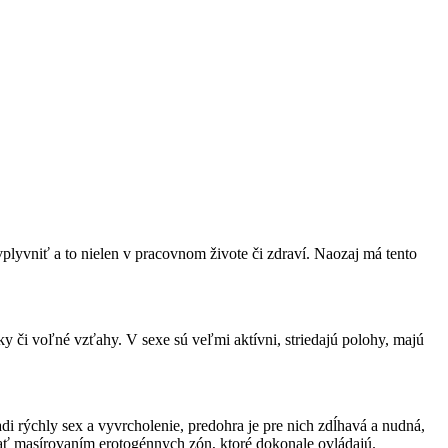
plyvniť a to nielen v pracovnom živote či zdraví. Naozaj má tento
 či voľné vzťahy. V sexe sú veľmi aktívni, striedajú polohy, majú
di rýchly sex a vyvrcholenie, predohra je pre nich zdĺhavá a nudná,
skať masírovaním erotogénnych zón, ktoré dokonale ovládajú.