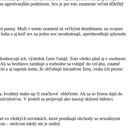
hu agresívnejším podtónom. Sex je pre toto znamenie veľmi dôležitý
ní panny. Muži v tomto znamení sú veľkými detailistami, na svojom
y balia a aj keď sex na jednu noc neodmietajú, uprednostňujú splynutie
odnocujú ich, výsledok často ľutujú. Toto všetko platí aj v osobnom
 Ak sa bezhlavo zamiluje a rozhodne sa vstúpiť do vzťahu, ostatné
ni a aj napriek tomu, že obľubujú iniciatívne ženy, vedia ich presne
ty, kvalitný make-up či značkové oblečenie. Ak sa so ženou dajú do
závislosťou. V posteli sa prejavujú ako naozaj skúsení milenci.
ehľad vo všetkých novinkách, ktoré ponúkajú obchody so sexuálnymi
om – strelcom nikdy nie je nudný.