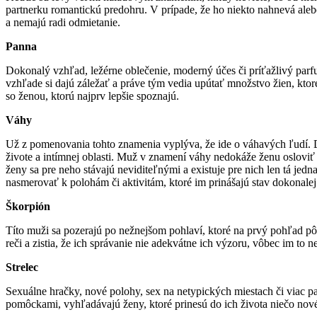
partnerku romantickú predohru. V prípade, že ho niekto nahnevá ale
a nemajú radi odmietanie.
Panna
Dokonalý vzhľad, ležérne oblečenie, moderný účes či príťažlivý par
vzhľade si dajú záležať a práve tým vedia upútať množstvo žien, ktoré
so ženou, ktorú najprv lepšie spoznajú.
Váhy
Už z pomenovania tohto znamenia vyplýva, že ide o váhavých ľudí. Dl
živote a intímnej oblasti. Muž v znamení váhy nedokáže ženu osloviť 
ženy sa pre neho stávajú neviditeľnými a existuje pre nich len tá jed
nasmerovať k polohám či aktivitám, ktoré im prinášajú stav dokonalej 
Škorpión
Títo muži sa pozerajú po nežnejšom pohlaví, ktoré na prvý pohľad pô
reči a zistia, že ich správanie nie adekvátne ich výzoru, vôbec im to
Strelec
Sexuálne hračky, nové polohy, sex na netypických miestach či viac pa
pomôckami, vyhľadávajú ženy, ktoré prinesú do ich života niečo nové