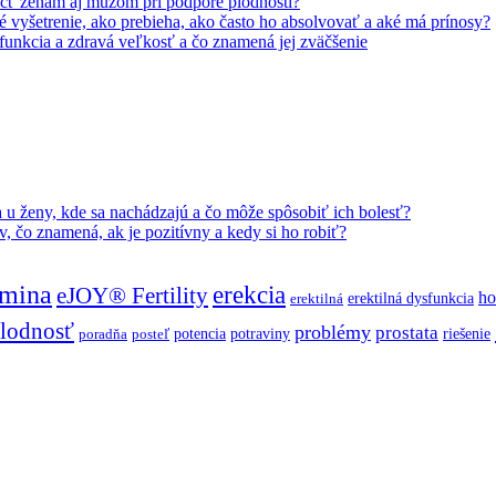
ť ženám aj mužom pri podpore plodnosti?
 vyšetrenie, ako prebieha, ako často ho absolvovať a aké má prínosy?
 funkcia a zdravá veľkosť a čo znamená jej zväčšenie
a u ženy, kde sa nachádzajú a čo môže spôsobiť ich bolesť?
v, čo znamená, ak je pozitívny a kedy si ho robiť?
mina
erekcia
eJOY® Fertility
h
erektilná dysfunkcia
erektilná
lodnosť
problémy
prostata
potencia
potraviny
riešenie
poradňa
posteľ