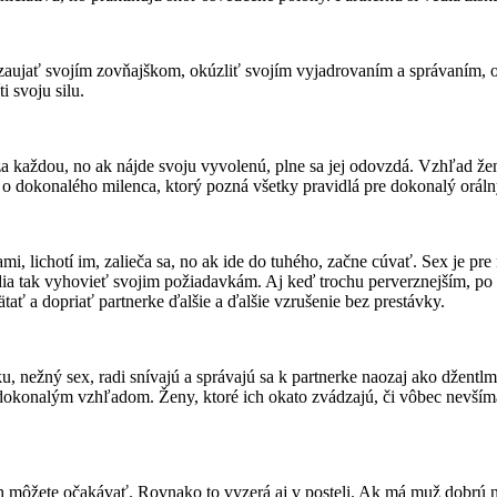
 zaujať svojím zovňajškom, okúzliť svojím vyjadrovaním a správaním, 
i svoju silu.
a každou, no ak nájde svoju vyvolenú, plne sa jej odovzdá. Vzhľad ženy
e o dokonalého milenca, ktorý pozná všetky pravidlá pre dokonalý oráln
, lichotí im, zalieča sa, no ak ide do tuhého, začne cúvať. Sex je pr
vedia tak vyhovieť svojim požiadavkám. Aj keď trochu perverznejším, p
tať a dopriať partnerke ďalšie a ďalšie vzrušenie bez prestávky.
 nežný sex, radi snívajú a správajú sa k partnerke naozaj ako džentlm
 dokonalým vzhľadom. Ženy, ktoré ich okato zvádzajú, či vôbec nevšíma
môžete očakávať. Rovnako to vyzerá aj v posteli. Ak má muž dobrú nál