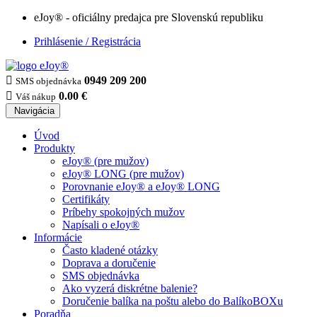
eJoy® - oficiálny predajca pre Slovenskú republiku
Prihlásenie / Registrácia

0949 209 200
SMS objednávka

0.00 €
Váš nákup
Navigácia
Úvod
Produkty
eJoy® (pre mužov)
eJoy® LONG (pre mužov)
Porovnanie eJoy® a eJoy® LONG
Certifikáty
Príbehy spokojných mužov
Napísali o eJoy®
Informácie
Často kladené otázky
Doprava a doručenie
SMS objednávka
Ako vyzerá diskrétne balenie?
Doručenie balíka na poštu alebo do BalíkoBOXu
Poradňa