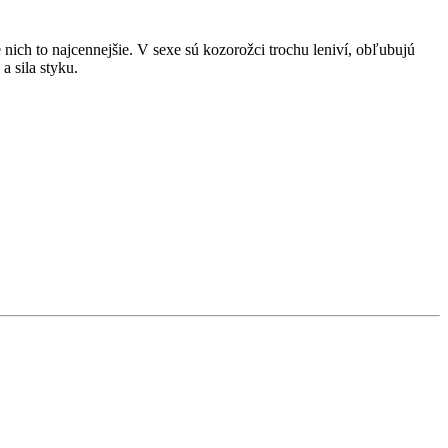
e nich to najcennejšie. V sexe sú kozorožci trochu leniví, obľubujú
a sila styku.