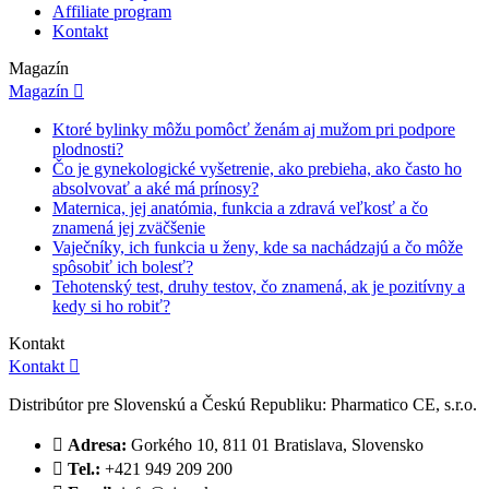
Affiliate program
Kontakt
Magazín
Magazín

Ktoré bylinky môžu pomôcť ženám aj mužom pri podpore
plodnosti?
Čo je gynekologické vyšetrenie, ako prebieha, ako často ho
absolvovať a aké má prínosy?
Maternica, jej anatómia, funkcia a zdravá veľkosť a čo
znamená jej zväčšenie
Vaječníky, ich funkcia u ženy, kde sa nachádzajú a čo môže
spôsobiť ich bolesť?
Tehotenský test, druhy testov, čo znamená, ak je pozitívny a
kedy si ho robiť?
Kontakt
Kontakt

Distribútor pre Slovenskú a Českú Republiku: Pharmatico CE, s.r.o.

Adresa:
Gorkého 10, 811 01 Bratislava, Slovensko

Tel.:
+421 949 209 200