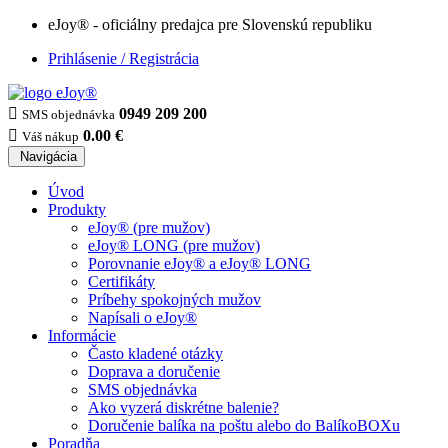
eJoy® - oficiálny predajca pre Slovenskú republiku
Prihlásenie / Registrácia

0949 209 200
SMS objednávka

0.00 €
Váš nákup
Navigácia
Úvod
Produkty
eJoy® (pre mužov)
eJoy® LONG (pre mužov)
Porovnanie eJoy® a eJoy® LONG
Certifikáty
Príbehy spokojných mužov
Napísali o eJoy®
Informácie
Často kladené otázky
Doprava a doručenie
SMS objednávka
Ako vyzerá diskrétne balenie?
Doručenie balíka na poštu alebo do BalíkoBOXu
Poradňa