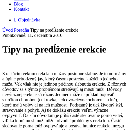
Blog
Kontakt

Objednávka
Úvod
Poradňa
Tipy na predĺženie erekcie
Publikované: 11. decembra 2016
Tipy na predĺženie erekcie
S rastúcim vekom erekcia u mužov postupne slabne. Je to normálny
a úplne prirodzený jav, ktorý časom postretne každého jedného
muža. Vek však nie je jedinou príčinou slabnutia erekcie. Z rôznych
dôvodov sa s týmto problémom stretávajú aj mladí muži. Dôvody
nevýraznej erekcie sú rôzne. Jedinec môže napríklad bojovať
s určitou chorobou (cukrovka, srdcovo-cievne ochorenia a iné),
ktoré majú vplyv aj na ich mužnosť. Podstatný je tiež životný štýl,
stravovanie a pohyb. Aj tie dokážu erekciu veľmi výrazne
ovplyvniť. Ďalším dôvodom je príliš časté sledovanie porno videí,
vďaka ktorému si muž môže privodiť problémy s erekciou. Časté
sledovanie porna totiž ovplyvňuje a posúva hranice reakcie mozgu