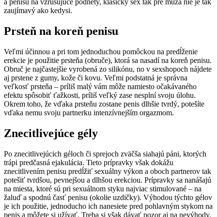
a penisu na vzrušujúce podnety, klasický sex tak pre muža nie je tak
zaujímavý ako kedysi.
Prsteň na koreň penisu
Veľmi účinnou a pri tom jednoduchou pomôckou na predĺženie
erekcie je použitie prsteňa (obruče), ktorá sa nasadí na koreň penisu.
Obruč je najčastejšie vyrobená zo silikónu, no v sexshopoch nájdete
aj prstene z gumy, kože či kovu. Veľmi podstatná je správna
veľkosť prsteňa – príliš malý vám môže namiesto očakávaného
efektu spôsobiť ťažkosti, príliš veľký zase nesplní svoju úlohu.
Okrem toho, že vďaka prsteňu zostane penis dlhšie tvrdý, potešíte
vďaka nemu svoju partnerku intenzívnejším orgazmom.
Znecitlivejúce gély
Po znecitlivejúcich géloch či sprejoch zväčša siahajú páni, ktorých
trápi predčasná ejakulácia. Tieto prípravky však dokážu
znecitlivením penisu predĺžiť sexuálny výkon a oboch partnerov tak
potešiť tvrdšou, pevnejšou a dlhšou erekciou. Prípravky sa nanášajú
na miesta, ktoré sú pri sexuálnom styku najviac stimulované – na
žaluď a spodnú časť penisu (okolie uzdičky). Výhodou týchto gélov
je ich použitie, jednoducho ich nanesiete pred pohlavným stykom na
penis a môžete si užívať. Treba si však dávať pozor aj na nevýhody.