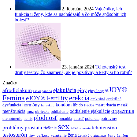
2. februára 2024
Vaječníky, ich
funkcia u ženy, kde sa nachádzajú a čo môže spôsobiť ich
bolesť?
23. januára 2024
Tehotenský test,
druhy testov, čo znamená, ak je pozitívny a kedy si ho robiť?
Značky
eJOY®
ejakulácia
afrodiziakum
ejoy
ejoy long
ashwagandha
Femina
erekcia
eJOY® Fertility
erektilná
erektilná
hormóny
kondom
dysfunkcia
libido
masturbacia
masáž
liečba
horoskop
orgazmus
menštruácia
oddialenie ejakulácie
muž
obriezka
oddialenie
plodnosť
potencia
potraviny
otehotnenie
penis
poradňa
posteľ
sex
problémy
prostata
tehotenstvo
riešenie
sexe
spermie
testosterón
žena
tipy
veľkosť
vzrušenie
ženský orgazmus
ženy
ženšen