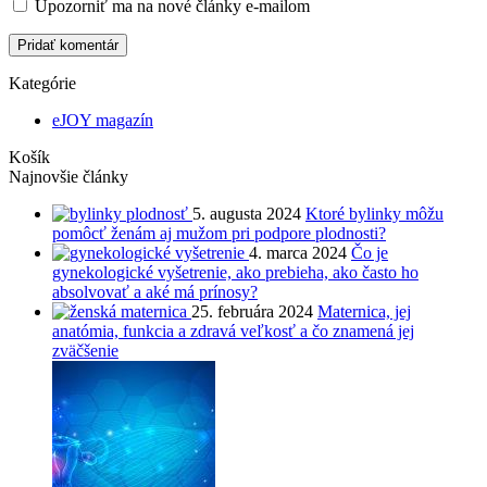
Upozorniť ma na nové články e-mailom
Pridať komentár
Kategórie
eJOY magazín
Košík
Najnovšie články
5. augusta 2024
Ktoré bylinky môžu
pomôcť ženám aj mužom pri podpore plodnosti?
4. marca 2024
Čo je
gynekologické vyšetrenie, ako prebieha, ako často ho
absolvovať a aké má prínosy?
25. februára 2024
Maternica, jej
anatómia, funkcia a zdravá veľkosť a čo znamená jej
zväčšenie