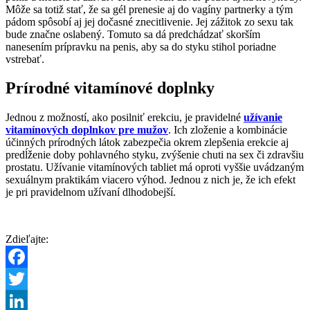
Môže sa totiž stať, že sa gél prenesie aj do vagíny partnerky a tým
pádom spôsobí aj jej dočasné znecitlivenie. Jej zážitok zo sexu tak
bude značne oslabený. Tomuto sa dá predchádzať skorším
nanesením prípravku na penis, aby sa do styku stihol poriadne
vstrebať.
Prírodné vitamínové doplnky
Jednou z možností, ako posilniť erekciu, je pravidelné
užívanie
vitamínových doplnkov pre mužov
. Ich zloženie a kombinácie
účinných prírodných látok zabezpečia okrem zlepšenia erekcie aj
predĺženie doby pohlavného styku, zvýšenie chuti na sex či zdravšiu
prostatu. Užívanie vitamínových tabliet má oproti vyššie uvádzaným
sexuálnym praktikám viacero výhod. Jednou z nich je, že ich efekt
je pri pravidelnom užívaní dlhodobejší.
Zdieľajte:
Facebook
Twitter