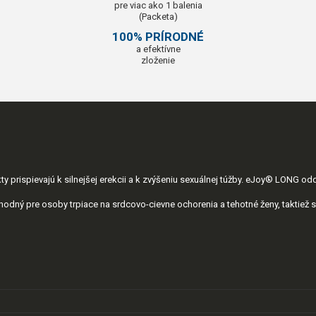
pre viac ako 1 balenia
(Packeta)
100% PRÍRODNÉ
a efektívne
zloženie
prispievajú k silnejšej erekcii a k zvýšeniu sexuálnej túžby. eJoy® LONG oddi
hodný pre osoby trpiace na srdcovo-cievne ochorenia a tehotné ženy, taktiež s