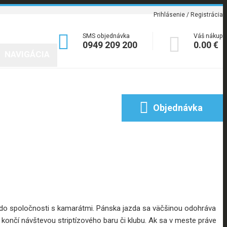
Prihlásenie / Registrácia

SMS objednávka
Váš nákup

0949 209 200
0.00 €
NAVIGÁCIA
Poradňa
Blog
Kontakt

Objednávka
do spoločnosti s kamarátmi. Pánska jazda sa väčšinou odohráva
končí návštevou striptízového baru či klubu. Ak sa v meste práve