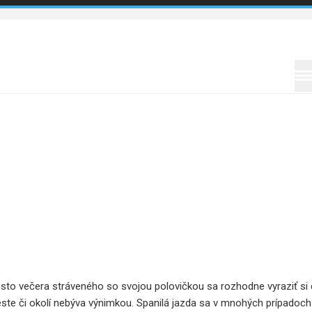
Informácie
to večera stráveného so svojou polovičkou sa rozhodne vyraziť si 
te či okolí nebýva výnimkou. Spanilá jazda sa v mnohých prípadoch 