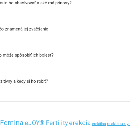
často ho absolvovať a aké má prínosy?
 čo znamená jej zväčšenie
čo môže spôsobiť ich bolesť?
itívny a kedy si ho robiť?
Femina
erekcia
eJOY® Fertility
erektilná dy
erektilná