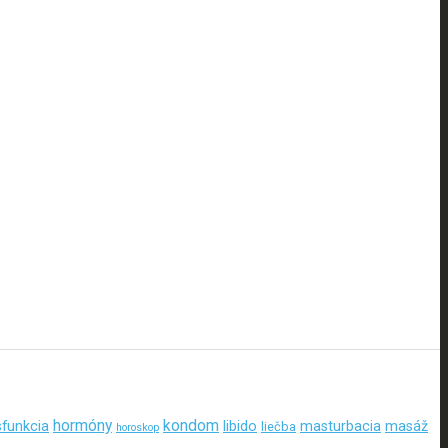
hormóny
kondom
sfunkcia
libido
masturbacia
masáž
liečba
horoskop