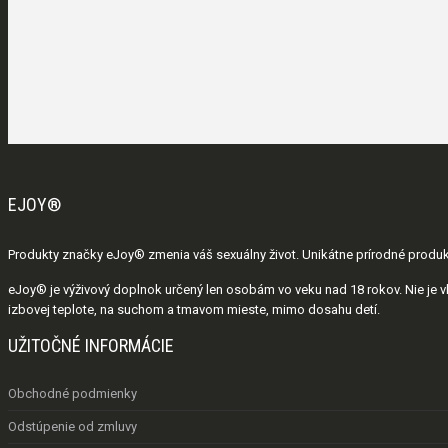
EJOY®
Produkty značky eJoy® zmenia váš sexuálny život. Unikátne prírodné produkty 
eJoy® je výživový doplnok určený len osobám vo veku nad 18 rokov. Nie je v
izbovej teplote, na suchom a tmavom mieste, mimo dosahu detí.
UŽITOČNÉ INFORMÁCIE
Obchodné podmienky
Odstúpenie od zmluvy