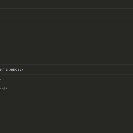
ké má prínosy?
e
lesť?
?