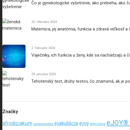
Čo je gynekologické vyšetrenie, ako prebieha, ako 
25. februára 2024
Maternica, jej anatómia, funkcia a zdravá veľkosť a
2. februára 2024
Vaječníky, ich funkcia u ženy, kde sa nachádzajú a 
23. januára 2024
Tehotenský test, druhy testov, čo znamená, ak je poz
Značky
eJOY® 
ejakulácia
afrodiziakum
ejoy
ejoy long
ashwagandha