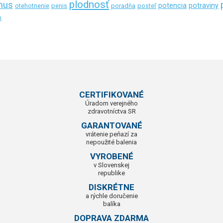
plodnosť
mus
potencia
potraviny
otehotnenie
penis
poradňa
posteľ
n
CERTIFIKOVANÉ
Úradom verejného
zdravotníctva SR
GARANTOVANÉ
vrátenie peňazí za
nepoužité balenia
VYROBENÉ
v Slovenskej
republike
DISKRÉTNE
a rýchle doručenie
balíka
DOPRAVA ZDARMA