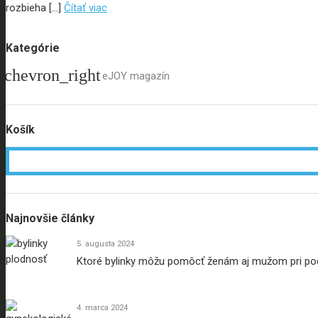
rozbieha […]
Čítať viac
Kategórie
eJOY magazín
Košík
Najnovšie články
5. augusta 2024
Ktoré bylinky môžu pomôcť ženám aj mužom pri po
4. marca 2024