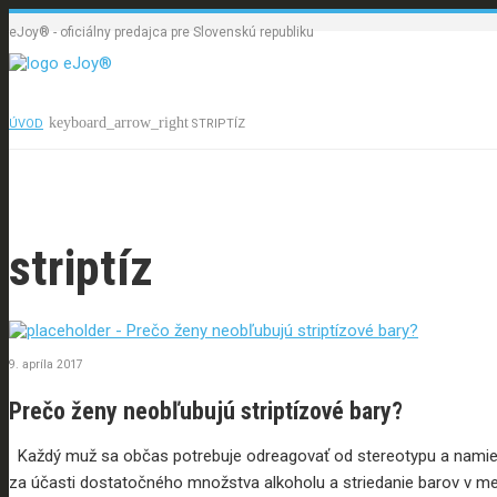
eJoy® - oficiálny predajca pre Slovenskú republiku
ÚVOD
STRIPTÍZ
Úvod
Produkty
striptíz
9. apríla 2017
Prečo ženy neobľubujú striptízové bary?
Každý muž sa občas potrebuje odreagovať od stereotypu a namies
za účasti dostatočného množstva alkoholu a striedanie barov v mes