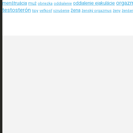
orgaz
menštruácia
oddialenie ejakulácie
muž
obriezka
oddialenie
testosterón
žena
tipy
veľkosť
vzrušenie
ženský orgazmus
ženy
ženše