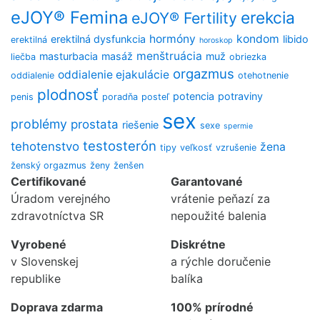
eJOY® Femina
erekcia
eJOY® Fertility
hormóny
kondom
erektilná dysfunkcia
libido
erektilná
horoskop
menštruácia
masturbacia
masáž
muž
liečba
obriezka
orgazmus
oddialenie ejakulácie
oddialenie
otehotnenie
plodnosť
potencia
potraviny
penis
poradňa
posteľ
sex
problémy
prostata
riešenie
sexe
spermie
testosterón
tehotenstvo
žena
tipy
veľkosť
vzrušenie
ženský orgazmus
ženy
ženšen
Certifikované
Garantované
Úradom verejného
vrátenie peňazí za
zdravotníctva SR
nepoužité balenia
Vyrobené
Diskrétne
v Slovenskej
a rýchle doručenie
republike
balíka
Doprava zdarma
100% prírodné