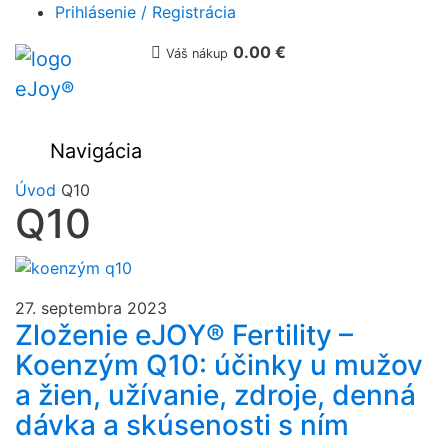
Prihlásenie / Registrácia

0.00 €
Váš nákup
Navigácia
Úvod
Q10
Q10
27. septembra 2023
Zloženie eJOY® Fertility –
Koenzým Q10: účinky u mužov
a žien, užívanie, zdroje, denná
dávka a skúsenosti s ním