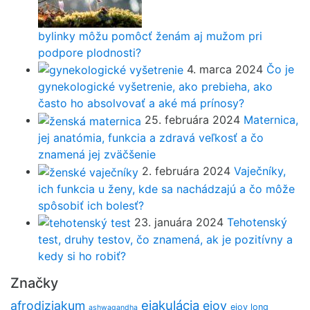
bylinky môžu pomôcť ženám aj mužom pri
podpore plodnosti?
4. marca 2024
Čo je
gynekologické vyšetrenie, ako prebieha, ako
často ho absolvovať a aké má prínosy?
25. februára 2024
Maternica,
jej anatómia, funkcia a zdravá veľkosť a čo
znamená jej zväčšenie
2. februára 2024
Vaječníky,
ich funkcia u ženy, kde sa nachádzajú a čo môže
spôsobiť ich bolesť?
23. januára 2024
Tehotenský
test, druhy testov, čo znamená, ak je pozitívny a
kedy si ho robiť?
Značky
ejakulácia
afrodiziakum
ejoy
ejoy long
ashwagandha