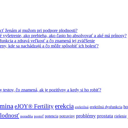
ť ženám aj mužom pri podpore plodnosti?
 vyšetrenie, ako prebieha, ako často ho absolvovať a aké má prínosy?
 funkcia a zdravá veľkosť a čo znamená jej zväčšenie
ženy, kde sa nachádzajú a čo môže spôsobiť ich bolesť?
y testov, čo znamená, ak je pozitívny a kedy si ho robiť?
mina
erekcia
eJOY® Fertility
h
erektilná dysfunkcia
erektilná
lodnosť
problémy
prostata
potencia
potraviny
riešenie
poradňa
posteľ