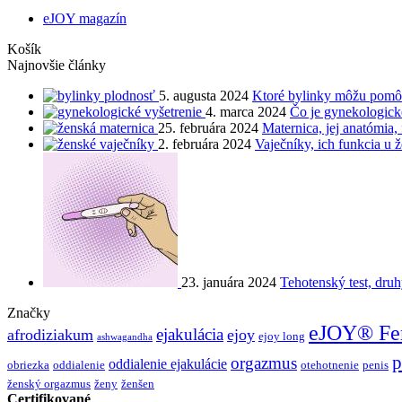
eJOY magazín
Košík
Najnovšie články
5. augusta 2024
Ktoré bylinky môžu pomôc
4. marca 2024
Čo je gynekologické
25. februára 2024
Maternica, jej anatómia,
2. februára 2024
Vaječníky, ich funkcia u 
23. januára 2024
Tehotenský test, druh
Značky
eJOY® Fe
ejakulácia
afrodiziakum
ejoy
ejoy long
ashwagandha
p
orgazmus
oddialenie ejakulácie
obriezka
oddialenie
otehotnenie
penis
ženský orgazmus
ženy
ženšen
Certifikované