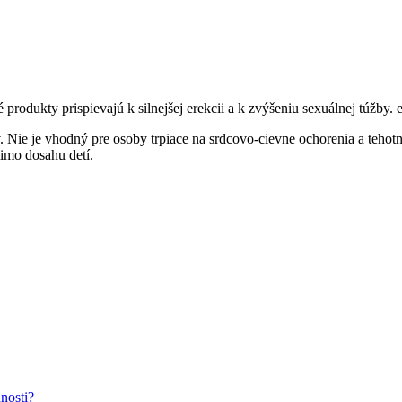
rodukty prispievajú k silnejšej erekcii a k zvýšeniu sexuálnej túžby.
ie je vhodný pre osoby trpiace na srdcovo-cievne ochorenia a tehotné
imo dosahu detí.
nosti?