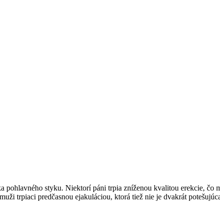
 pohlavného styku. Niektorí páni trpia zníženou kvalitou erekcie, čo 
 muži trpiaci predčasnou ejakuláciou, ktorá tiež nie je dvakrát potešuj