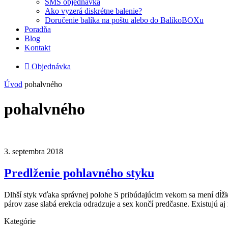
SMS objednávka
Ako vyzerá diskrétne balenie?
Doručenie balíka na poštu alebo do BalíkoBOXu
Poradňa
Blog
Kontakt

Objednávka
Úvod
pohalvného
pohalvného
3. septembra 2018
Predlženie pohlavného styku
Dlhší styk vďaka správnej polohe S pribúdajúcim vekom sa mení dĺžka
párov zase slabá erekcia odradzuje a sex končí predčasne. Existujú aj
Kategórie