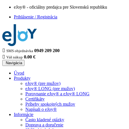
eJoy® - oficiálny predajca pre Slovenskú republiku
Prihlásenie / Registrácia

0949 209 200
SMS objednávka

0.00 €
Váš nákup
Navigácia
Úvod
Produkty
eJoy® (pre mužov)
eJoy® LONG (pre mužov)
Porovnanie eJoy® a eJoy® LONG
Certifikáty
Príbehy spokojných mužov
Napísali o eJoy®
Informácie
Často kladené otázky
Doprava a doručenie