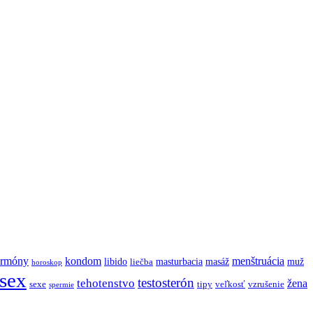
ormóny
kondom
menštruácia
libido
masturbacia
masáž
muž
liečba
horoskop
sex
testosterón
tehotenstvo
žena
sexe
tipy
veľkosť
vzrušenie
spermie