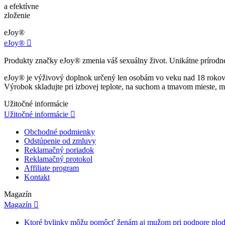
a efektívne
zloženie
eJoy®
eJoy®

Produkty značky eJoy® zmenia váš sexuálny život. Unikátne prírodné p
eJoy® je výživový doplnok určený len osobám vo veku nad 18 rokov. N
Výrobok skladujte pri izbovej teplote, na suchom a tmavom mieste, m
Užitočné informácie
Užitočné informácie

Obchodné podmienky
Odstúpenie od zmluvy
Reklamačný poriadok
Reklamačný protokol
Affiliate program
Kontakt
Magazín
Magazín

Ktoré bylinky môžu pomôcť ženám aj mužom pri podpore plod