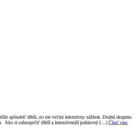
môže spôsobiť dlhší, no nie veľmi intenzívny zážitok. Druhú skupinu
úca. Ako si zabezpečiť dlhší a intenzívnejší pohlavný […]
Čítať viac