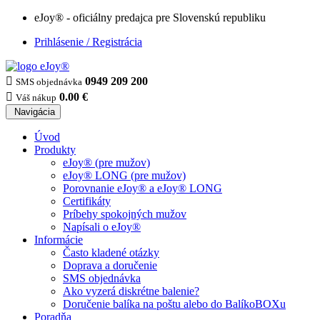
eJoy® - oficiálny predajca pre Slovenskú republiku
Prihlásenie / Registrácia

0949 209 200
SMS objednávka

0.00 €
Váš nákup
Navigácia
Úvod
Produkty
eJoy® (pre mužov)
eJoy® LONG (pre mužov)
Porovnanie eJoy® a eJoy® LONG
Certifikáty
Príbehy spokojných mužov
Napísali o eJoy®
Informácie
Často kladené otázky
Doprava a doručenie
SMS objednávka
Ako vyzerá diskrétne balenie?
Doručenie balíka na poštu alebo do BalíkoBOXu
Poradňa