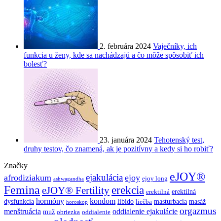
2. februára 2024
Vaječníky, ich
funkcia u ženy, kde sa nachádzajú a čo môže spôsobiť ich
bolesť?
23. januára 2024
Tehotenský test,
druhy testov, čo znamená, ak je pozitívny a kedy si ho robiť?
Značky
eJOY®
ejakulácia
afrodiziakum
ejoy
ejoy long
ashwagandha
Femina
erekcia
eJOY® Fertility
erektilná
erektilná
hormóny
kondom
dysfunkcia
libido
masturbacia
masáž
liečba
horoskop
orgazmus
menštruácia
oddialenie ejakulácie
muž
obriezka
oddialenie