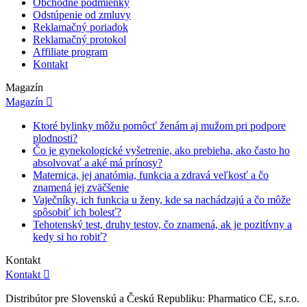
Obchodné podmienky
Odstúpenie od zmluvy
Reklamačný poriadok
Reklamačný protokol
Affiliate program
Kontakt
Magazín
Magazín

Ktoré bylinky môžu pomôcť ženám aj mužom pri podpore
plodnosti?
Čo je gynekologické vyšetrenie, ako prebieha, ako často ho
absolvovať a aké má prínosy?
Maternica, jej anatómia, funkcia a zdravá veľkosť a čo
znamená jej zväčšenie
Vaječníky, ich funkcia u ženy, kde sa nachádzajú a čo môže
spôsobiť ich bolesť?
Tehotenský test, druhy testov, čo znamená, ak je pozitívny a
kedy si ho robiť?
Kontakt
Kontakt

Distribútor pre Slovenskú a Českú Republiku: Pharmatico CE, s.r.o.