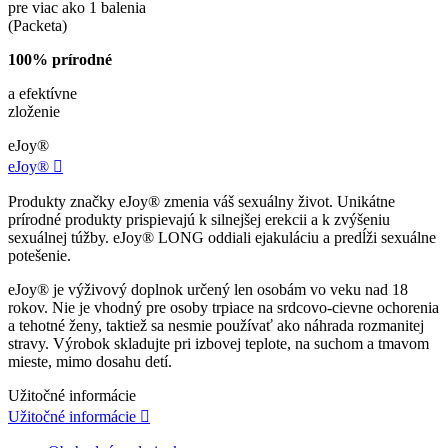
pre viac ako 1 balenia
(Packeta)
100% prírodné
a efektívne
zloženie
eJoy®
eJoy®

Produkty značky eJoy® zmenia váš sexuálny život. Unikátne
prírodné produkty prispievajú k silnejšej erekcii a k zvýšeniu
sexuálnej túžby. eJoy® LONG oddiali ejakuláciu a predĺži sexuálne
potešenie.
eJoy® je výživový doplnok určený len osobám vo veku nad 18
rokov. Nie je vhodný pre osoby trpiace na srdcovo-cievne ochorenia
a tehotné ženy, taktiež sa nesmie používať ako náhrada rozmanitej
stravy. Výrobok skladujte pri izbovej teplote, na suchom a tmavom
mieste, mimo dosahu detí.
Užitočné informácie
Užitočné informácie
