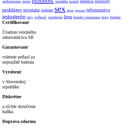
plodnosť
potencia
potraviny
otehotnenie
penis
poradňa
posteľ
sex
problémy
prostata
tehotenstvo
riešenie
sexe
spermie
testosterón
žena
tipy
veľkosť
vzrušenie
ženský orgazmus
ženy
ženšen
Certifikované
Úradom verejného
zdravotníctva SR
Garantované
vrátenie peňazí za
nepoužité balenia
Vyrobené
v Slovenskej
republike
Diskrétne
a rýchle doručenie
balíka
Doprava zdarma