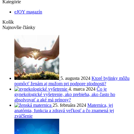
Kategórie
eJOY magazín
Košík
Najnovšie články
5. augusta 2024
Ktoré bylinky môžu
pomôcť ženám aj mužom pri podpore plodnosti?
4. marca 2024
Čo je
gynekologické vyšetrenie, ako prebieha, ako často ho
absolvovať a aké má prínosy?
25. februára 2024
Maternica, jej
anatómia, funkcia a zdravá veľkosť a čo znamená jej
zväčšenie