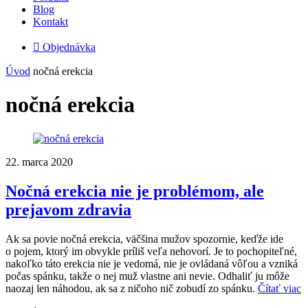
Blog
Kontakt

Objednávka
Úvod
nočná erekcia
nočná erekcia
22. marca 2020
Nočná erekcia nie je problémom, ale
prejavom zdravia
Ak sa povie nočná erekcia, väčšina mužov spozornie, keďže ide
o pojem, ktorý im obvykle príliš veľa nehovorí. Je to pochopiteľné,
nakoľko táto erekcia nie je vedomá, nie je ovládaná vôľou a vzniká
počas spánku, takže o nej muž vlastne ani nevie. Odhaliť ju môže
naozaj len náhodou, ak sa z ničoho nič zobudí zo spánku.
Čítať viac