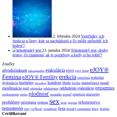
2. februára 2024
Vaječníky, ich
funkcia u ženy, kde sa nachádzajú a čo môže spôsobiť ich
bolesť?
23. januára 2024
Tehotenský test, druhy
testov, čo znamená, ak je pozitívny a kedy si ho robiť?
Značky
eJOY®
ejakulácia
afrodiziakum
ejoy
ejoy long
ashwagandha
Femina
erekcia
eJOY® Fertility
erektilná
erektilná
hormóny
kondom
dysfunkcia
libido
masturbacia
masáž
liečba
horoskop
orgazmus
menštruácia
oddialenie ejakulácie
muž
obriezka
oddialenie
plodnosť
potencia
potraviny
otehotnenie
penis
poradňa
posteľ
sex
problémy
prostata
tehotenstvo
riešenie
sexe
spermie
testosterón
žena
tipy
veľkosť
vzrušenie
ženský orgazmus
ženy
ženšen
Certifikované