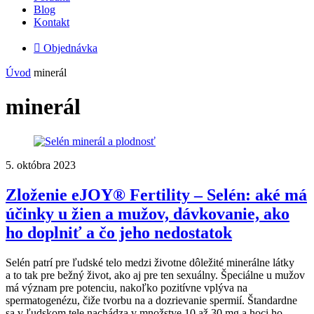
Blog
Kontakt

Objednávka
Úvod
minerál
minerál
5. októbra 2023
Zloženie eJOY® Fertility – Selén: aké má
účinky u žien a mužov, dávkovanie, ako
ho doplniť a čo jeho nedostatok
Selén patrí pre ľudské telo medzi životne dôležité minerálne látky
a to tak pre bežný život, ako aj pre ten sexuálny. Špeciálne u mužov
má význam pre potenciu, nakoľko pozitívne vplýva na
spermatogenézu, čiže tvorbu na a dozrievanie spermií. Štandardne
sa v ľudskom tele nachádza v množstve 10 až 30 mg a hoci ho