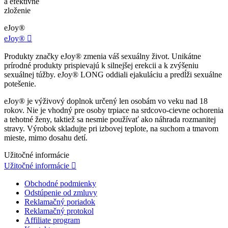
a efektívne
zloženie
eJoy®
eJoy®

Produkty značky eJoy® zmenia váš sexuálny život. Unikátne
prírodné produkty prispievajú k silnejšej erekcii a k zvýšeniu
sexuálnej túžby. eJoy® LONG oddiali ejakuláciu a predĺži sexuálne
potešenie.
eJoy® je výživový doplnok určený len osobám vo veku nad 18
rokov. Nie je vhodný pre osoby trpiace na srdcovo-cievne ochorenia
a tehotné ženy, taktiež sa nesmie používať ako náhrada rozmanitej
stravy. Výrobok skladujte pri izbovej teplote, na suchom a tmavom
mieste, mimo dosahu detí.
Užitočné informácie
Užitočné informácie

Obchodné podmienky
Odstúpenie od zmluvy
Reklamačný poriadok
Reklamačný protokol
Affiliate program