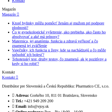
Kontakt
Magazín
Magazín

Ktoré bylinky môžu pomôcť ženám aj mužom pri podpore
plodnosti?
Čo je gynekologické vyšetrenie, ako prebieha, ako často ho
absolvovať a aké má prínosy?
Maternica, jej anatómia, funkcia a zdravá veľkosť a čo
znamená jej zväčšenie
Vaječníky, ich funkcia u ženy, kde sa nachádzajú a čo môže
spôsobiť ich bolesť?
Tehotenský test, druhy testov, čo znamená, ak je pozitívny a
kedy si ho robiť?
Kontakt
Kontakt

Distribútor pre Slovenskú a Českú Republiku: Pharmatico CE, s.r.o.

Adresa:
Gorkého 10, 811 01 Bratislava, Slovensko

Tel.:
+421 949 209 200

Email:
info@ejoy.sk

Online podpora:
Pon – Pia / 8:00 – 16:00