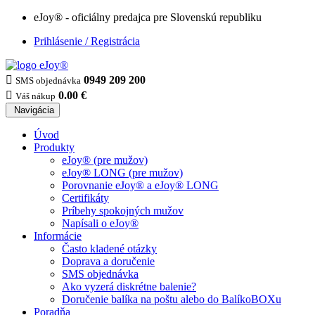
eJoy® - oficiálny predajca pre Slovenskú republiku
Prihlásenie / Registrácia

0949 209 200
SMS objednávka

0.00 €
Váš nákup
Navigácia
Úvod
Produkty
eJoy® (pre mužov)
eJoy® LONG (pre mužov)
Porovnanie eJoy® a eJoy® LONG
Certifikáty
Príbehy spokojných mužov
Napísali o eJoy®
Informácie
Často kladené otázky
Doprava a doručenie
SMS objednávka
Ako vyzerá diskrétne balenie?
Doručenie balíka na poštu alebo do BalíkoBOXu
Poradňa