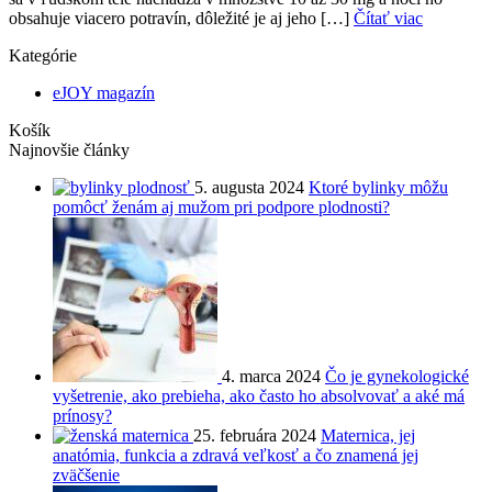
obsahuje viacero potravín, dôležité je aj jeho […]
Čítať viac
Kategórie
eJOY magazín
Košík
Najnovšie články
5. augusta 2024
Ktoré bylinky môžu
pomôcť ženám aj mužom pri podpore plodnosti?
4. marca 2024
Čo je gynekologické
vyšetrenie, ako prebieha, ako často ho absolvovať a aké má
prínosy?
25. februára 2024
Maternica, jej
anatómia, funkcia a zdravá veľkosť a čo znamená jej
zväčšenie