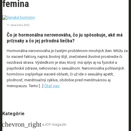
femina
11. decembra 2023
Čo je hormonálna nerovnováha, čo ju spôsobuje, aké má
príznaky a čo jej prírodná liečba?
Hormonálna nerovnováha je častým problémom mnohých žien. Môžu za
to viaceré faktory, najmä životný štýl, znečistené životné prostredie či
nezdravá strava. Výsledkom je stav, ktorý má vplyv aj na fyzické a
psychické zdravie, nehovoriac o sexuálnom. Nerovnováha pohlavných
hormónov ovplyvňuje viaceré oblasti, či už ide o sexuálny apetít,
plodnosť, menštruačný cyklus, obdobie pred menštruáciou aj
menopauzu. Tento […]
Čítať viac
Kategórie
eJOY magazín