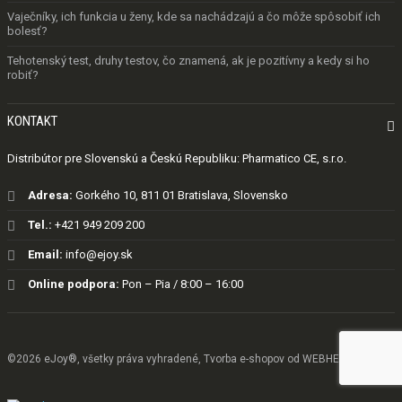
Vaječníky, ich funkcia u ženy, kde sa nachádzajú a čo môže spôsobiť ich
bolesť?
Tehotenský test, druhy testov, čo znamená, ak je pozitívny a kedy si ho
robiť?
KONTAKT

Distribútor pre Slovenskú a Českú Republiku: Pharmatico CE, s.r.o.

Adresa:
Gorkého 10, 811 01 Bratislava, Slovensko

Tel.:
+421 949 209 200

Email:
info@ejoy.sk

Online podpora:
Pon – Pia / 8:00 – 16:00
©2026 eJoy®, všetky práva vyhradené,
Tvorba e-shopov od
WEBHELP.sk