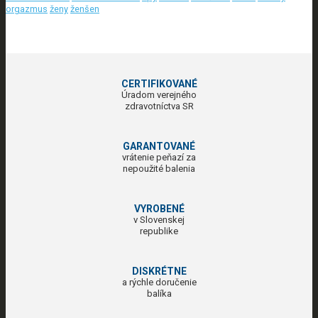
orgazmus
ženy
ženšen
CERTIFIKOVANÉ
Úradom verejného
zdravotníctva SR
GARANTOVANÉ
vrátenie peňazí za
nepoužité balenia
VYROBENÉ
v Slovenskej
republike
DISKRÉTNE
a rýchle doručenie
balíka