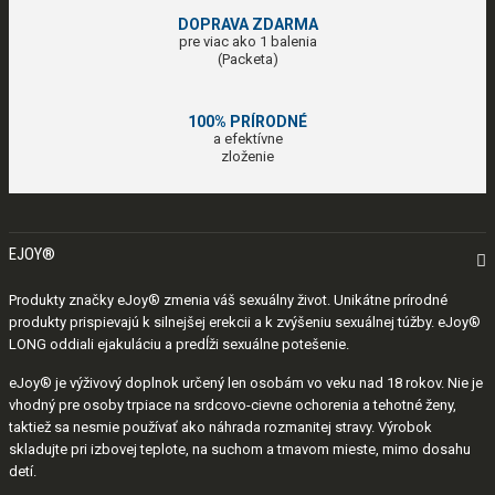
DOPRAVA ZDARMA
pre viac ako 1 balenia
(Packeta)
100% PRÍRODNÉ
a efektívne
zloženie
EJOY®

Produkty značky eJoy® zmenia váš sexuálny život. Unikátne prírodné
produkty prispievajú k silnejšej erekcii a k zvýšeniu sexuálnej túžby. eJoy®
LONG oddiali ejakuláciu a predĺži sexuálne potešenie.
eJoy® je výživový doplnok určený len osobám vo veku nad 18 rokov. Nie je
vhodný pre osoby trpiace na srdcovo-cievne ochorenia a tehotné ženy,
taktiež sa nesmie používať ako náhrada rozmanitej stravy. Výrobok
skladujte pri izbovej teplote, na suchom a tmavom mieste, mimo dosahu
detí.