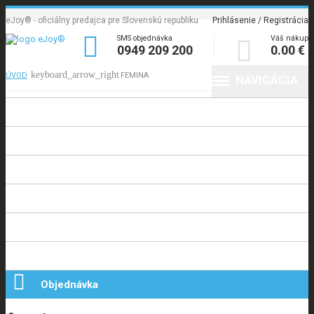
eJoy® - oficiálny predajca pre Slovenskú republiku
Prihlásenie / Registrácia

SMS objednávka
Váš nákup

0949 209 200
0.00 €
ÚVOD
FEMINA
NAVIGÁCIA
Úvod
Produkty
Informácie
Poradňa
Blog
Kontakt

Objednávka