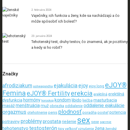
2. februára 2024
Vaječníky, ich funkcia u ženy, kde sa nachádzajú a čo
môže spôsobiť ich bolesť?
23. januára 2024
Tehotenský test, druhy testov, čo znamená, ak je pozitívny
a kedy si ho robiť?
Značky
eJOY®
ejakulácia
afrodiziakum
ejoy
ejoy long
ashwagandha
Femina
erekcia
eJOY® Fertility
erektilná
erektilná
hormóny
kondom
dysfunkcia
libido
masturbacia
liečba
horoskop
menštruácia
oddialenie ejakulácie
masáž
muž
obriezka
oddialenie
plodnosť
orgazmus
potencia
otehotnenie
penis
poradňa
posteľ
sex
problémy
prostata
potraviny
riešenie
sexe
spermie
testosterón
tehotenstvo
žena
tipy
veľkosť
vzrušenie
ženský