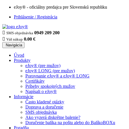
eJoy® - oficiálny predajca pre Slovenskú republiku
Prihlásenie / Registrácia

0949 209 200
SMS objednávka

0.00 €
Váš nákup
Navigácia
Úvod
Produkty
eJoy® (pre mužov)
eJoy® LONG (pre mužov)
Porovnanie eJoy® a eJoy® LONG
Certifikáty
Príbehy spokojných mužov
Napísali o eJoy®
Informácie
Často kladené otázky
Doprava a doručenie
SMS objednávka
Ako vyzerá diskrétne balenie?
Doručenie balíka na poštu alebo do BalíkoBOXu
Poradňa