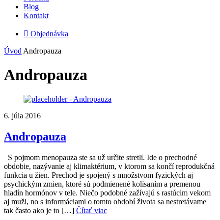
Blog
Kontakt

Objednávka
Úvod
Andropauza
Andropauza
6. júla 2016
Andropauza
S pojmom menopauza ste sa už určite stretli. Ide o prechodné
obdobie, nazývanie aj klimaktérium, v ktorom sa končí reprodukčná
funkcia u žien. Prechod je spojený s množstvom fyzických aj
psychickým zmien, ktoré sú podmienené kolísaním a premenou
hladín hormónov v tele. Niečo podobné zažívajú s rastúcim vekom
aj muži, no s informáciami o tomto období života sa nestretávame
tak často ako je to […]
Čítať viac