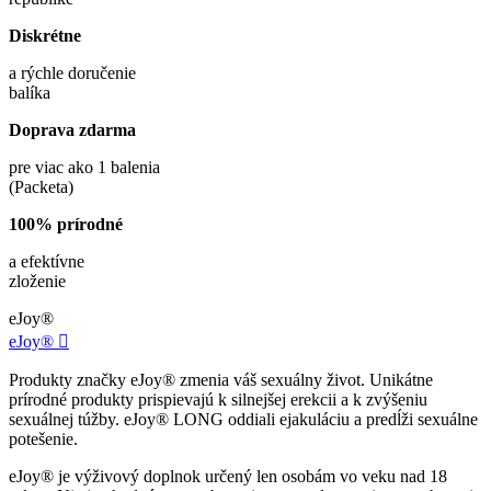
Diskrétne
a rýchle doručenie
balíka
Doprava zdarma
pre viac ako 1 balenia
(Packeta)
100% prírodné
a efektívne
zloženie
eJoy®
eJoy®

Produkty značky eJoy® zmenia váš sexuálny život. Unikátne
prírodné produkty prispievajú k silnejšej erekcii a k zvýšeniu
sexuálnej túžby. eJoy® LONG oddiali ejakuláciu a predĺži sexuálne
potešenie.
eJoy® je výživový doplnok určený len osobám vo veku nad 18