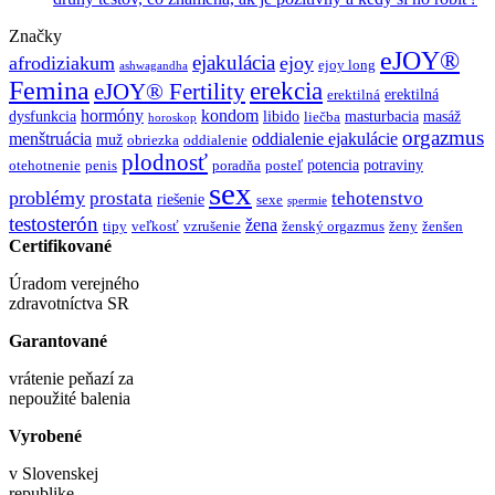
Značky
eJOY®
ejakulácia
afrodiziakum
ejoy
ejoy long
ashwagandha
Femina
erekcia
eJOY® Fertility
erektilná
erektilná
hormóny
kondom
dysfunkcia
libido
masturbacia
masáž
liečba
horoskop
orgazmus
menštruácia
oddialenie ejakulácie
muž
obriezka
oddialenie
plodnosť
potencia
potraviny
otehotnenie
penis
poradňa
posteľ
sex
problémy
prostata
tehotenstvo
riešenie
sexe
spermie
testosterón
žena
tipy
veľkosť
vzrušenie
ženský orgazmus
ženy
ženšen
Certifikované
Úradom verejného
zdravotníctva SR
Garantované
vrátenie peňazí za
nepoužité balenia
Vyrobené
v Slovenskej
republike