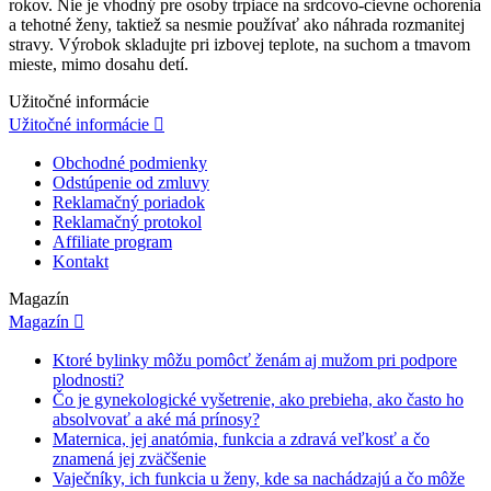
rokov. Nie je vhodný pre osoby trpiace na srdcovo-cievne ochorenia
a tehotné ženy, taktiež sa nesmie používať ako náhrada rozmanitej
stravy. Výrobok skladujte pri izbovej teplote, na suchom a tmavom
mieste, mimo dosahu detí.
Užitočné informácie
Užitočné informácie

Obchodné podmienky
Odstúpenie od zmluvy
Reklamačný poriadok
Reklamačný protokol
Affiliate program
Kontakt
Magazín
Magazín

Ktoré bylinky môžu pomôcť ženám aj mužom pri podpore
plodnosti?
Čo je gynekologické vyšetrenie, ako prebieha, ako často ho
absolvovať a aké má prínosy?
Maternica, jej anatómia, funkcia a zdravá veľkosť a čo
znamená jej zväčšenie
Vaječníky, ich funkcia u ženy, kde sa nachádzajú a čo môže