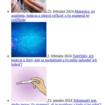
25. februára 2024
Maternica, jej
anatómia, funkcia a zdravá veľkosť a čo znamená jej
zväčšenie
2. februára 2024
Vaječníky, ich
funkcia u ženy, kde sa nachádzajú a čo môže spôsobiť ich
bolesť?
23. januára 2024
Tehotenský test,
druhy testov, čo znamená, ak je pozitívny a kedy si ho robiť?