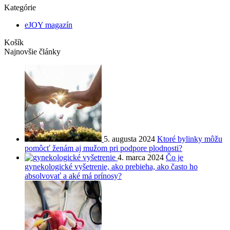
Kategórie
eJOY magazín
Košík
Najnovšie články
5. augusta 2024
Ktoré bylinky môžu
pomôcť ženám aj mužom pri podpore plodnosti?
4. marca 2024
Čo je
gynekologické vyšetrenie, ako prebieha, ako často ho
absolvovať a aké má prínosy?