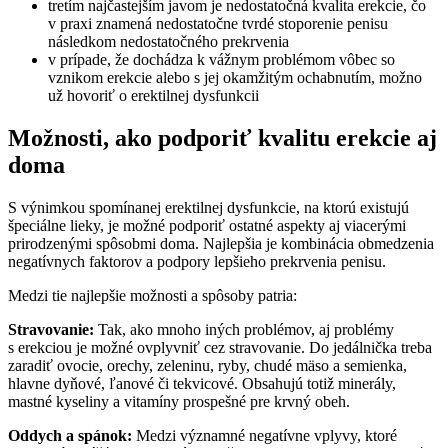
tretím najčastejším javom je nedostatočná kvalita erekcie, čo
v praxi znamená nedostatočne tvrdé stoporenie penisu
následkom nedostatočného prekrvenia
v prípade, že dochádza k vážnym problémom vôbec so
vznikom erekcie alebo s jej okamžitým ochabnutím, možno
už hovoriť o erektilnej dysfunkcii
Možnosti, ako podporiť kvalitu erekcie aj
doma
S výnimkou spomínanej erektilnej dysfunkcie, na ktorú existujú
špeciálne lieky, je možné podporiť ostatné aspekty aj viacerými
prirodzenými spôsobmi doma. Najlepšia je kombinácia obmedzenia
negatívnych faktorov a podpory lepšieho prekrvenia penisu.
Medzi tie najlepšie možnosti a spôsoby patria:
Stravovanie:
Tak, ako mnoho iných problémov, aj problémy
s erekciou je možné ovplyvniť cez stravovanie. Do jedálnička treba
zaradiť ovocie, orechy, zeleninu, ryby, chudé mäso a semienka,
hlavne dyňové, ľanové či tekvicové. Obsahujú totiž minerály,
mastné kyseliny a vitamíny prospešné pre krvný obeh.
Oddych a spánok:
Medzi významné negatívne vplyvy, ktoré