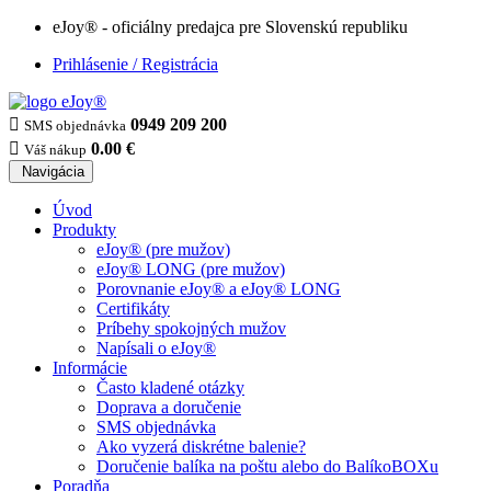
eJoy® - oficiálny predajca pre Slovenskú republiku
Prihlásenie / Registrácia

0949 209 200
SMS objednávka

0.00 €
Váš nákup
Navigácia
Úvod
Produkty
eJoy® (pre mužov)
eJoy® LONG (pre mužov)
Porovnanie eJoy® a eJoy® LONG
Certifikáty
Príbehy spokojných mužov
Napísali o eJoy®
Informácie
Často kladené otázky
Doprava a doručenie
SMS objednávka
Ako vyzerá diskrétne balenie?
Doručenie balíka na poštu alebo do BalíkoBOXu
Poradňa