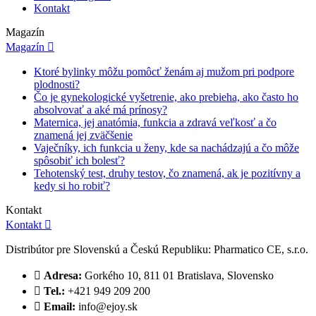
Kontakt
Magazín
Magazín

Ktoré bylinky môžu pomôcť ženám aj mužom pri podpore
plodnosti?
Čo je gynekologické vyšetrenie, ako prebieha, ako často ho
absolvovať a aké má prínosy?
Maternica, jej anatómia, funkcia a zdravá veľkosť a čo
znamená jej zväčšenie
Vaječníky, ich funkcia u ženy, kde sa nachádzajú a čo môže
spôsobiť ich bolesť?
Tehotenský test, druhy testov, čo znamená, ak je pozitívny a
kedy si ho robiť?
Kontakt
Kontakt

Distribútor pre Slovenskú a Českú Republiku: Pharmatico CE, s.r.o.

Adresa:
Gorkého 10, 811 01 Bratislava, Slovensko

Tel.:
+421 949 209 200

Email:
info@ejoy.sk