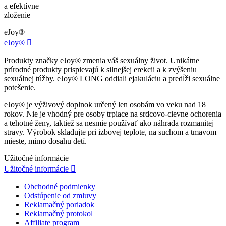
a efektívne
zloženie
eJoy®
eJoy®

Produkty značky eJoy® zmenia váš sexuálny život. Unikátne
prírodné produkty prispievajú k silnejšej erekcii a k zvýšeniu
sexuálnej túžby. eJoy® LONG oddiali ejakuláciu a predĺži sexuálne
potešenie.
eJoy® je výživový doplnok určený len osobám vo veku nad 18
rokov. Nie je vhodný pre osoby trpiace na srdcovo-cievne ochorenia
a tehotné ženy, taktiež sa nesmie používať ako náhrada rozmanitej
stravy. Výrobok skladujte pri izbovej teplote, na suchom a tmavom
mieste, mimo dosahu detí.
Užitočné informácie
Užitočné informácie

Obchodné podmienky
Odstúpenie od zmluvy
Reklamačný poriadok
Reklamačný protokol
Affiliate program