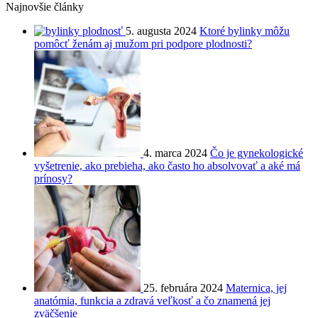
Najnovšie články
5. augusta 2024
Ktoré bylinky môžu
pomôcť ženám aj mužom pri podpore plodnosti?
4. marca 2024
Čo je gynekologické
vyšetrenie, ako prebieha, ako často ho absolvovať a aké má
prínosy?
25. februára 2024
Maternica, jej
anatómia, funkcia a zdravá veľkosť a čo znamená jej
zväčšenie