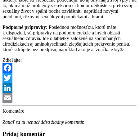
to, ak má muž problémy s erekciou či libidom. Skúste si preto svoj
sexuálny život v spálni trocha ozvláštniť, napríklad novými
polohami, rôznymi sexuálnymi pomôckami a hrami.
Podporné prípravky:
Poslednou možnosťou, ktorú máte
k dispozícii, sú prípravky na podporu erekcie a iných oblastí
sexuálneho zdravia. Ide o tabletky založené na spomínaných
afrodiziakach aj aminokyselinách zlepšujúcich prekrvenie penisu,
ktoré si kúpite bez predpisu, napríklad ako je aj značka eJoy®.
Zdieľajte:
Facebook
Twitter
LinkedIn
Email
Komentáre
Zatiaľ sa tu nenachádza žiadny komentár.
Pridaj komentár