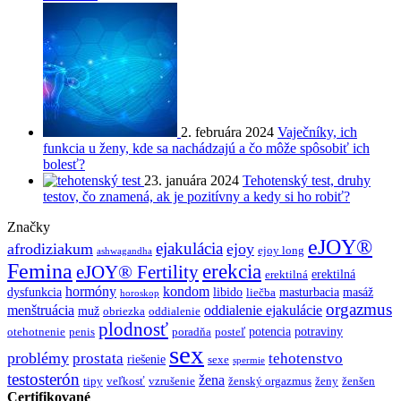
2. februára 2024
Vaječníky, ich
funkcia u ženy, kde sa nachádzajú a čo môže spôsobiť ich
bolesť?
23. januára 2024
Tehotenský test, druhy
testov, čo znamená, ak je pozitívny a kedy si ho robiť?
Značky
eJOY®
ejakulácia
afrodiziakum
ejoy
ejoy long
ashwagandha
Femina
erekcia
eJOY® Fertility
erektilná
erektilná
hormóny
kondom
dysfunkcia
libido
masturbacia
masáž
liečba
horoskop
orgazmus
menštruácia
oddialenie ejakulácie
muž
obriezka
oddialenie
plodnosť
potencia
potraviny
otehotnenie
penis
poradňa
posteľ
sex
problémy
prostata
tehotenstvo
riešenie
sexe
spermie
testosterón
žena
tipy
veľkosť
vzrušenie
ženský orgazmus
ženy
ženšen
Certifikované