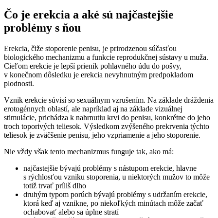
Čo je erekcia a aké sú najčastejšie
problémy s ňou
Erekcia, čiže stoporenie penisu, je prirodzenou súčasťou
biologického mechanizmu a funkcie reprodukčnej sústavy u muža.
Cieľom erekcie je lepší prienik pohlavného údu do pošvy,
v konečnom dôsledku je erekcia nevyhnutným predpokladom
plodnosti.
Vznik erekcie súvisí so sexuálnym vzrušením. Na základe dráždenia
erotogénnych oblastí, ale napríklad aj na základe vizuálnej
stimulácie, prichádza k nahrnutiu krvi do penisu, konkrétne do jeho
troch toporivých teliesok. Výsledkom zvýšeného prekrvenia týchto
teliesok je zväčšenie penisu, jeho vzpriamenie a jeho stoporenie.
Nie vždy však tento mechanizmus funguje tak, ako má:
najčastejšie bývajú problémy s nástupom erekcie, hlavne
s rýchlosťou vzniku stoporenia, u niektorých mužov to môže
totiž trvať príliš dlho
druhým typom porúch bývajú problémy s udržaním erekcie,
ktorá keď aj vznikne, po niekoľkých minútach môže začať
ochabovať alebo sa úplne stratí