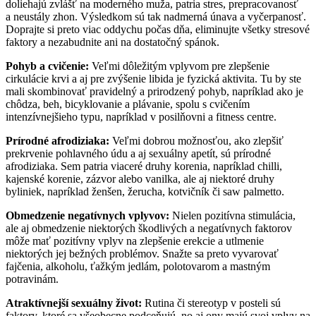
doliehajú zvlášť na moderného muža, patria stres, prepracovanosť
a neustály zhon. Výsledkom sú tak nadmerná únava a vyčerpanosť.
Doprajte si preto viac oddychu počas dňa, eliminujte všetky stresové
faktory a nezabudnite ani na dostatočný spánok.
Pohyb a cvičenie:
Veľmi dôležitým vplyvom pre zlepšenie
cirkulácie krvi a aj pre zvýšenie libida je fyzická aktivita. Tu by ste
mali skombinovať pravidelný a prirodzený pohyb, napríklad ako je
chôdza, beh, bicyklovanie a plávanie, spolu s cvičením
intenzívnejšieho typu, napríklad v posilňovni a fitness centre.
Prírodné afrodiziaka:
Veľmi dobrou možnosťou, ako zlepšiť
prekrvenie pohlavného údu a aj sexuálny apetít, sú prírodné
afrodiziaka. Sem patria viaceré druhy korenia, napríklad chilli,
kajenské korenie, zázvor alebo vanilka, ale aj niektoré druhy
byliniek, napríklad ženšen, žerucha, kotvičník či saw palmetto.
Obmedzenie negatívnych vplyvov:
Nielen pozitívna stimulácia,
ale aj obmedzenie niektorých škodlivých a negatívnych faktorov
môže mať pozitívny vplyv na zlepšenie erekcie a utlmenie
niektorých jej bežných problémov. Snažte sa preto vyvarovať
fajčenia, alkoholu, ťažkým jedlám, polotovarom a mastným
potravinám.
Atraktívnejší sexuálny život:
Rutina či stereotyp v posteli sú
faktory, ktoré sa všeobecne podceňujú, no aj ony majú svoj vplyv na