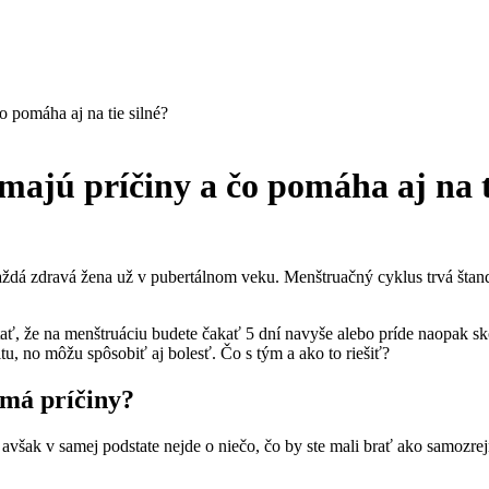
 pomáha aj na tie silné?
ajú príčiny a čo pomáha aj na t
každá zdravá žena už v pubertálnom veku. Menštruačný cyklus trvá štan
stať, že na menštruáciu budete čakať 5 dní navyše alebo príde naopak
u, no môžu spôsobiť aj bolesť. Čo s tým a ako to riešiť?
 má príčiny?
avšak v samej podstate nejde o niečo, čo by ste mali brať ako samozre