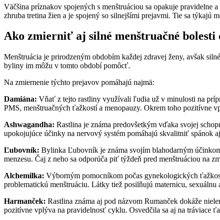
Väčšina príznakov spojených s menštruáciou sa opakuje pravidelne a 
zhruba tretina žien a je spojený so silnejšími prejavmi. Tie sa týkajú m
Ako zmierniť aj silné menštruačné bolesti 
Menštruácia je prirodzeným obdobím každej zdravej ženy, avšak silné 
byliny im môžu v tomto období pomôcť.
Na zmiernenie týchto prejavov pomáhajú najmä:
Damiána:
Vňať z tejto rastliny využívali ľudia už v minulosti na 
PMS, menštruačných ťažkostí a menopauzy. Okrem toho pozitívne vpl
Ashwagandha:
Rastlina je známa predovšetkým vďaka svojej schopno
upokojujúce účinky na nervový systém pomáhajú skvalitniť spánok aj
Ľubovník:
Bylinka Ľubovník je známa svojím blahodarným účinkom v
menzesu. Čaj z neho sa odporúča piť týždeň pred menštruáciou na zm
Alchemilka:
Výborným pomocníkom počas gynekologických ťažkostí je
problematickú menštruáciu. Látky tiež posilňujú maternicu, sexuálnu
Harmanček:
Rastlina známa aj pod názvom Rumanček dokáže nielen v
pozitívne vplýva na pravidelnosť cyklu. Osvedčila sa aj na tráviace ťaž