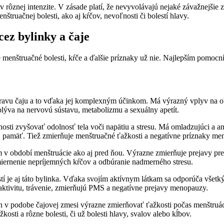
v rôznej intenzite. V zásade platí, že nevyvolávajú nejaké závažnejš
enštruačnej bolesti, ako aj kŕčov, nevoľnosti či bolestí hlavy.
cez bylinky a čaje
menštruačné bolesti, kŕče a ďalšie príznaky už nie. Najlepším pomocníko
prípravu čaju a to vďaka jej komplexným účinkom. Má výrazný vplyv na 
ýva na nervovú sústavu, metabolizmu a sexuálny apetít.
sti zvyšovať odolnosť tela voči napätiu a stresu. Má omladzujúci a a
 pamäť. Tiež zmierňuje menštruačné ťažkosti a negatívne príznaky me
 období menštruácie ako aj pred ňou. Výrazne zmierňuje prejavy pr
iernenie nepríjemných kŕčov a odbúranie nadmerného stresu.
 aj táto bylinka. Vďaka svojím aktívnym látkam sa odporúča všetkým
 aktivitu, trávenie, zmierňujú PMS a negatívne prejavy menopauzy.
 podobe čajovej zmesi výrazne zmierňovať ťažkosti počas menštruácie
kosti a rôzne bolesti, či už bolesti hlavy, svalov alebo kĺbov.