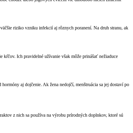
äčšie riziko vzniku infekcií aj rôznych poranení. Na druh stranu, ak
ie kŕčov. Ich pravidelné užívanie však môže prinášať nežiaduce
d hormóny aj dojčenie. Ak žena nedojčí, menštruácia sa jej dostaví po
traktov z nich sa používa na výrobu prírodných doplnkov, ktoré sú