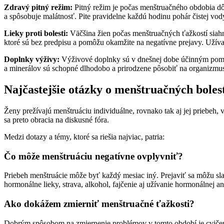
Zdravý pitný režim:
Pitný režim je počas menštruačného obdobia dôle
a spôsobuje malátnosť. Pite pravidelne každú hodinu pohár čistej vo
Lieky proti bolesti:
Väčšina žien počas menštruačných ťažkostí siahne
ktoré sú bez predpisu a pomôžu okamžite na negatívne prejavy. Užívaj
Doplnky výživy:
Výživové doplnky sú v dnešnej dobe účinným pomocn
a minerálov sú schopné dlhodobo a prirodzene pôsobiť na organizmus.
Najčastejšie otázky o menštruačných bolest
Ženy prežívajú menštruáciu individuálne, rovnako tak aj jej priebeh, 
sa preto obracia na diskusné fóra.
Medzi dotazy a témy, ktoré sa riešia najviac, patria:
Čo môže menštruáciu negatívne ovplyvniť?
Priebeh menštruácie môže byť každý mesiac iný. Prejaviť sa môžu slabš
hormonálne lieky, strava, alkohol, fajčenie aj užívanie hormonálnej a
Ako dokážem zmierniť menštruačné ťažkosti?
Dobrým spôsobom na zmiernenie problémov v tomto období je cvičenie