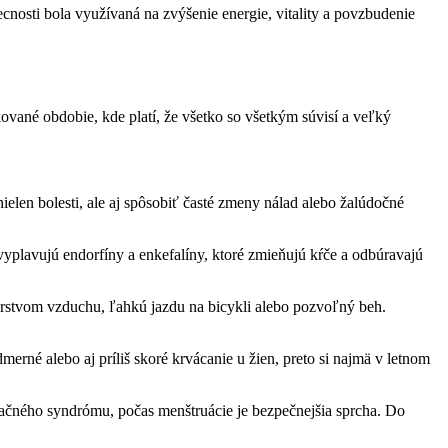
nosti bola využívaná na zvýšenie energie, vitality a povzbudenie
ované obdobie, kde platí, že všetko so všetkým súvisí a veľký
ielen bolesti, ale aj spôsobiť časté zmeny nálad alebo žalúdočné
 vyplavujú endorfíny a enkefalíny, ktoré zmieňujú kŕče a odbúravajú
 čerstvom vzduchu, ľahkú jazdu na bicykli alebo pozvoľný beh.
rné alebo aj príliš skoré krvácanie u žien, preto si najmä v letnom
uačného syndrómu, počas menštruácie je bezpečnejšia sprcha. Do