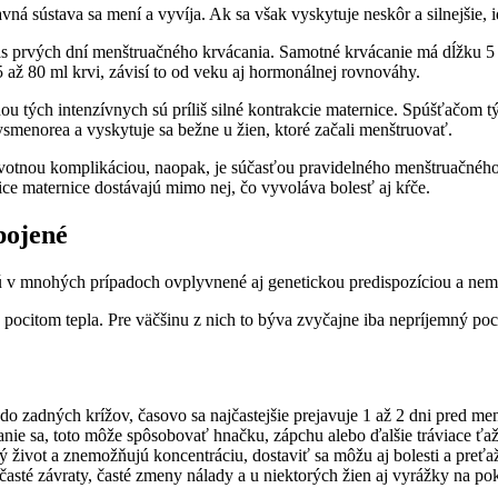
ná sústava sa mení a vyvíja. Ak sa však vyskytuje neskôr a silnejšie, 
s prvých dní menštruačného krvácania. Samotné krvácanie má dĺžku 5 až 
5 až 80 ml krvi, závisí to od veku aj hormonálnej rovnováhy.
nou tých intenzívnych sú príliš silné kontrakcie maternice. Spúšťačom t
menorea a vyskytuje sa bežne u žien, ktoré začali menštruovať.
ravotnou komplikáciou, naopak, je súčasťou pravidelného menštruačnéh
ce maternice dostávajú mimo nej, čo vyvoláva bolesť aj kŕče.
pojené
ú v mnohých prípadoch ovplyvnené aj genetickou predispozíciou a nemusí
pocitom tepla. Pre väčšinu z nich to býva zvyčajne iba nepríjemný poci
ž do zadných krížov, časovo sa najčastejšie prejavuje 1 až 2 dni pred m
nie sa, toto môže spôsobovať hnačku, zápchu alebo ďalšie tráviace ťaž
ý život a znemožňujú koncentráciu, dostaviť sa môžu aj bolesti a preťa
asté závraty, časté zmeny nálady a u niektorých žien aj vyrážky na p