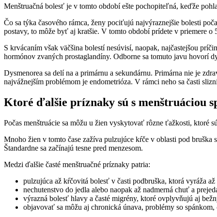
Menštruačná bolesť je v tomto období ešte pochopiteľná, keďže pohlav
Čo sa týka časového rámca, ženy pociťujú najvýraznejšie bolesti poča
postavy, to môže byť aj kratšie. V tomto období prídete v priemere o 
S krvácaním však väčšina bolestí nesúvisí, naopak, najčastejšou príči
hormónov zvaných prostaglandíny. Odborne sa tomuto javu hovorí dys
Dysmenorea sa delí na a primárnu a sekundárnu. Primárna nie je zd
najvážnejším problémom je endometrióza. V rámci neho sa časti slizni
Ktoré ďalšie príznaky sú s menštruáciou s
Počas menštruácie sa môžu u žien vyskytovať rôzne ťažkosti, ktoré s
Mnoho žien v tomto čase zažíva pulzujúce kŕče v oblasti pod bruška s 
Štandardne sa začínajú tesne pred menzesom.
Medzi ďalšie časté menštruačné príznaky patria:
pulzujúca až kŕčovitá bolesť v časti podbruška, ktorá vyráža a
nechutenstvo do jedla alebo naopak až nadmerná chuť a prejeda
výrazná bolesť hlavy a časté migrény, ktoré ovplyvňujú aj bežn
objavovať sa môžu aj chronická únava, problémy so spánkom, č