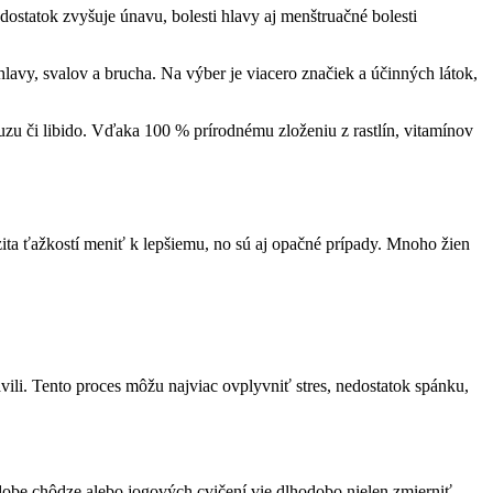
dostatok zvyšuje únavu, bolesti hlavy aj menštruačné bolesti
lavy, svalov a brucha. Na výber je viacero značiek a účinných látok,
u či libido. Vďaka 100 % prírodnému zloženiu z rastlín, vitamínov
nzita ťažkostí meniť k lepšiemu, no sú aj opačné prípady. Mnoho žien
avili. Tento proces môžu najviac ovplyvniť stres, nedostatok spánku,
obe chôdze alebo jogových cvičení vie dlhodobo nielen zmierniť