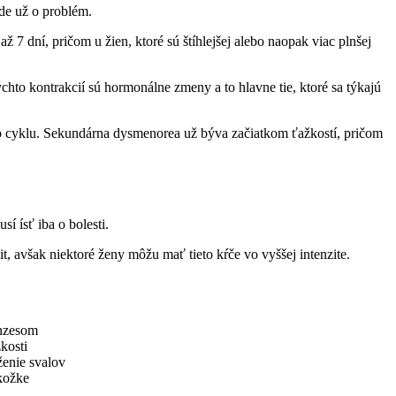
ide už o problém.
7 dní, pričom u žien, ktoré sú štíhlejšej alebo naopak viac plnšej
ýchto kontrakcií sú hormonálne zmeny a to hlavne tie, ktoré sa týkajú
o cyklu. Sekundárna dysmenorea už býva začiatkom ťažkostí, pričom
 ísť iba o bolesti.
t, avšak niektoré ženy môžu mať tieto kŕče vo vyššej intenzite.
enzesom
kosti
ženie svalov
okožke