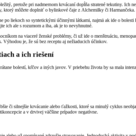
žitý, pretože pri nadmernom krvácaní dopĺňa stratené tekutiny. Ich ne
dy, ktorý môžete doplniť o bylinkové čaje z Alchemilky či Harmančeka.
 po liekoch so syntetickými účinnými látkami, najmä ak ide o bolesti h
te ich ale s rozumom a iba, ak je to nevyhnutné.
íkom na viaceré ženské problémy, či už ide o menštruáciu, menopauz
 Výhodou je, že sú bez receptu aj nežiaducich účinkov.
iach a ich riešení
vrátane bolestí, kŕčov a iných javov. V priebehu života by sa mala inte
ie či silnejšie krvácanie alebo ťažkosti, ktoré sa minulý cyklus neobj
ntikoncepcie a v drvivej väčšine prípadov negatívne.
 alebo už spomínané zdravšie stravovanie. Jednoduchá aktivita v pod