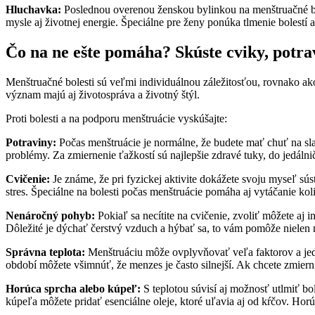
Hluchavka:
Poslednou overenou ženskou bylinkou na menštruačné bole
mysle aj životnej energie. Špeciálne pre ženy ponúka tlmenie bolestí a
Čo na ne ešte pomáha? Skúste cviky, potrav
Menštruačné bolesti sú veľmi individuálnou záležitosťou, rovnako ak
význam majú aj životospráva a životný štýl.
Proti bolesti a na podporu menštruácie vyskúšajte:
Potraviny:
Počas menštruácie je normálne, že budete mať chuť na slad
problémy. Za zmiernenie ťažkostí sú najlepšie zdravé tuky, do jedálnič
Cvičenie:
Je známe, že pri fyzickej aktivite dokážete svoju myseľ sús
stres. Špeciálne na bolesti počas menštruácie pomáha aj vytáčanie koli
Nenáročný pohyb:
Pokiaľ sa necítite na cvičenie, zvoliť môžete aj 
Dôležité je dýchať čerstvý vzduch a hýbať sa, to vám pomôže nielen 
Správna teplota:
Menštruáciu môže ovplyvňovať veľa faktorov a jedný
období môžete všimnúť, že menzes je často silnejší. Ak chcete zmierniť
Horúca sprcha alebo kúpeľ:
S teplotou súvisí aj možnosť utlmiť b
kúpeľa môžete pridať esenciálne oleje, ktoré uľavia aj od kŕčov. Hor