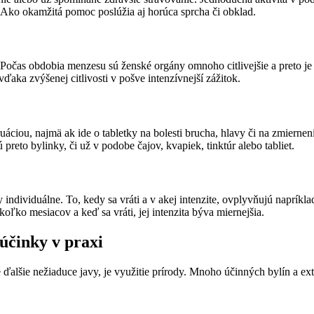
 Ako okamžitá pomoc poslúžia aj horúca sprcha či obklad.
Počas obdobia menzesu sú ženské orgány omnoho citlivejšie a preto je v
ďaka zvýšenej citlivosti v pošve intenzívnejší zážitok.
áciou, najmä ak ide o tabletky na bolesti brucha, hlavy či na zmiernen
reto bylinky, či už v podobe čajov, kvapiek, tinktúr alebo tabliet.
ndividuálne. To, kedy sa vráti a v akej intenzite, ovplyvňujú napríkla
koľko mesiacov a keď sa vráti, jej intenzita býva miernejšia.
účinky v praxi
é ďalšie nežiaduce javy, je využitie prírody. Mnoho účinných bylín a ex