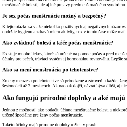
menštruačné bolesti, ale aj iné prejavy predmenštruačného syndrómu.
Je sex počas menštruácie možný a bezpečný?
K tejto otázke sa viaže niekoľko pozitívnych aj negatívnych názorov. 
dodržíte hygienu a zdravú mieru aktivity, sex v tomto čase môže mať v
Ako zvládnuť bolesti a kŕče počas menštruácie?
Existuje mnoho liekov, ktoré sú určené na pomoc počas a pred menštru
účinky pre pečeň, tráviaci systém aj hormonálnu rovnováhu. Lepšie sú p
Ako sa mení menštruácia po tehotenstve?
Zmeny menzesu po tehotenstve sú prirodzené a zároveň u každej ženy i
šestonedelí až 2 mesiacoch. Ak naopak dojčí, návrat býva dlhší, aj nie
Ako fungujú prírodné doplnky a aké majú 
Jednou z možností, ako potlačiť účinne menštruačné bolesti a niektor
určené špeciálne pre ženy počas menštruácie.
Takéto účinky majú prírodné doplnky u žien v praxi: