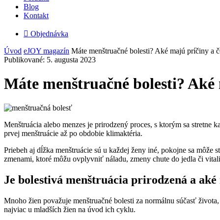
Blog
Kontakt

Objednávka
Úvod
eJOY magazín
Máte menštruačné bolesti? Aké majú príčiny a čo
Publikované: 5. augusta 2023
Máte menštruačné bolesti? Aké m
Menštruácia alebo menzes je prirodzený proces, s ktorým sa stretne 
prvej menštruácie až po obdobie klimaktéria.
Priebeh aj dĺžka menštruácie sú u každej ženy iné, pokojne sa môže 
zmenami, ktoré môžu ovplyvniť náladu, zmeny chute do jedla či vitalit
Je bolestivá menštruácia prirodzená a aké
Mnoho žien považuje menštruačné bolesti za normálnu súčasť života, 
najviac u mladších žien na úvod ich cyklu.