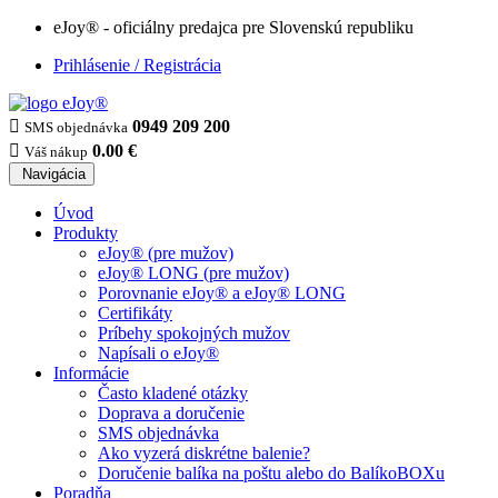
eJoy® - oficiálny predajca pre Slovenskú republiku
Prihlásenie / Registrácia

0949 209 200
SMS objednávka

0.00 €
Váš nákup
Navigácia
Úvod
Produkty
eJoy® (pre mužov)
eJoy® LONG (pre mužov)
Porovnanie eJoy® a eJoy® LONG
Certifikáty
Príbehy spokojných mužov
Napísali o eJoy®
Informácie
Často kladené otázky
Doprava a doručenie
SMS objednávka
Ako vyzerá diskrétne balenie?
Doručenie balíka na poštu alebo do BalíkoBOXu
Poradňa