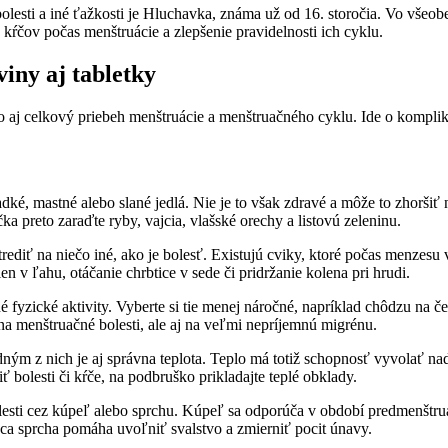
sti a iné ťažkosti je Hluchavka, známa už od 16. storočia. Vo všeobec
 kŕčov počas menštruácie a zlepšenie pravidelnosti ich cyklu.
iny aj tabletky
o aj celkový priebeh menštruácie a menštruačného cyklu. Ide o komplik
ké, mastné alebo slané jedlá. Nie je to však zdravé a môže to zhoršiť n
ka preto zaraďte ryby, vajcia, vlašské orechy a listovú zeleninu.
trediť na niečo iné, ako je bolesť. Existujú cviky, ktoré počas menzesu
en v ľahu, otáčanie chrbtice v sede či pridržanie kolena pri hrudi.
iné fyzické aktivity. Vyberte si tie menej náročné, napríklad chôdzu na
na menštruačné bolesti, ale aj na veľmi nepríjemnú migrénu.
m z nich je aj správna teplota. Teplo má totiž schopnosť vyvolať nadme
 bolesti či kŕče, na podbruško prikladajte teplé obklady.
olesti cez kúpeľ alebo sprchu. Kúpeľ sa odporúča v období predmenštr
úca sprcha pomáha uvoľniť svalstvo a zmierniť pocit únavy.