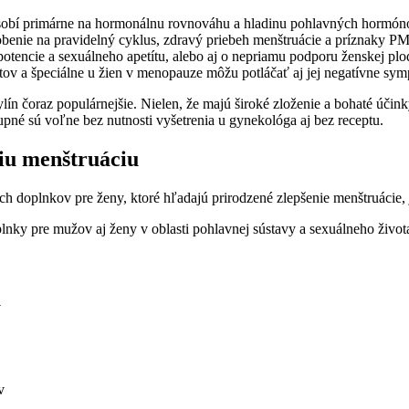
pôsobí primárne na hormonálnu rovnováhu a hladinu pohlavných hormón
sobenie na pravidelný cyklus, zdravý priebeh menštruácie a príznaky P
 potencie a sexuálneho apetítu, alebo aj o nepriamu podporu ženskej plo
chtov a špeciálne u žien v menopauze môžu potláčať aj jej negatívne sy
oraz populárnejšie. Nielen, že majú široké zloženie a bohaté účinky, 
né sú voľne bez nutnosti vyšetrenia u gynekológa aj bez receptu.
šiu menštruáciu
ch doplnkov pre ženy, ktoré hľadajú prirodzené zlepšenie menštruácie,
plnky pre mužov aj ženy v oblasti pohlavnej sústavy a sexuálneho život
v
v