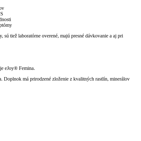
ov
MS
dnosti
mptómy
sú tiež laboratórne overené, majú presné dávkovanie a aj pri
 je eJoy® Femina.
a. Doplnok má prirodzené zloženie z kvalitných rastlín, minerálov