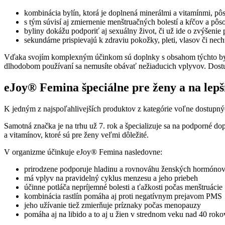
kombinácia bylín, ktorá je doplnená minerálmi a vitamínmi, 
s tým súvisí aj zmiernenie menštruačných bolestí a kŕčov a pô
byliny dokážu podporiť aj sexuálny život, či už ide o zvýšenie
sekundárne prispievajú k zdraviu pokožky, pleti, vlasov či ne
Vďaka svojím komplexným účinkom sú doplnky s obsahom týchto bylín č
dlhodobom používaní sa nemusíte obávať nežiaducich vplyvov. Dostup
eJoy® Femina špeciálne pre ženy a na lep
K jedným z najspoľahlivejších produktov z kategórie voľne dostupný
Samotná značka je na trhu už 7. rok a špecializuje sa na podporné do
a vitamínov, ktoré sú pre ženy veľmi dôležité.
V organizme účinkuje eJoy® Femina nasledovne:
prirodzene podporuje hladinu a rovnováhu ženských hormóno
má vplyv na pravidelný cyklus menzesu a jeho priebeh
účinne potláča nepríjemné bolesti a ťažkosti počas menštruácie
kombinácia rastlín pomáha aj proti negatívnym prejavom PMS
jeho užívanie tiež zmierňuje príznaky počas menopauzy
pomáha aj na libido a to aj u žien v strednom veku nad 40 roko