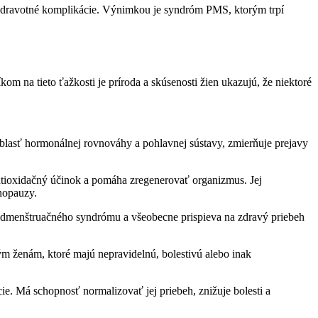
ie zdravotné komplikácie. Výnimkou je syndróm PMS, ktorým trpí
m na tieto ťažkosti je príroda a skúsenosti žien ukazujú, že niektoré
oblasť hormonálnej rovnováhy a pohlavnej sústavy, zmierňuje prejavy
ntioxidačný účinok a pomáha zregenerovať organizmus. Jej
nopauzy.
edmenštruačného syndrómu a všeobecne prispieva na zdravý priebeh
 ženám, ktoré majú nepravidelnú, bolestivú alebo inak
. Má schopnosť normalizovať jej priebeh, znižuje bolesti a