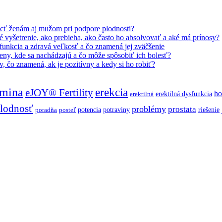
ť ženám aj mužom pri podpore plodnosti?
 vyšetrenie, ako prebieha, ako často ho absolvovať a aké má prínosy?
 funkcia a zdravá veľkosť a čo znamená jej zväčšenie
ženy, kde sa nachádzajú a čo môže spôsobiť ich bolesť?
v, čo znamená, ak je pozitívny a kedy si ho robiť?
mina
erekcia
eJOY® Fertility
h
erektilná dysfunkcia
erektilná
lodnosť
problémy
prostata
potencia
potraviny
riešenie
poradňa
posteľ