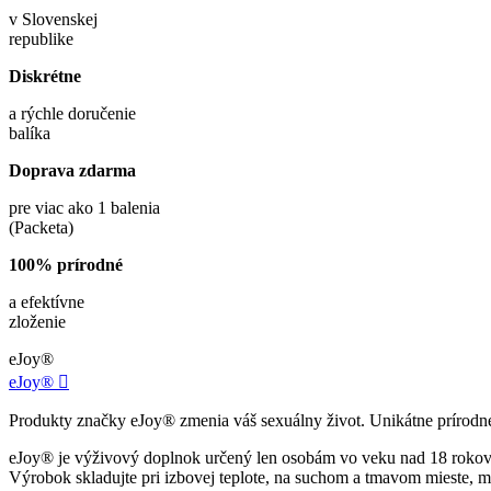
v Slovenskej
republike
Diskrétne
a rýchle doručenie
balíka
Doprava zdarma
pre viac ako 1 balenia
(Packeta)
100% prírodné
a efektívne
zloženie
eJoy®
eJoy®

Produkty značky eJoy® zmenia váš sexuálny život. Unikátne prírodné p
eJoy® je výživový doplnok určený len osobám vo veku nad 18 rokov. N
Výrobok skladujte pri izbovej teplote, na suchom a tmavom mieste, m