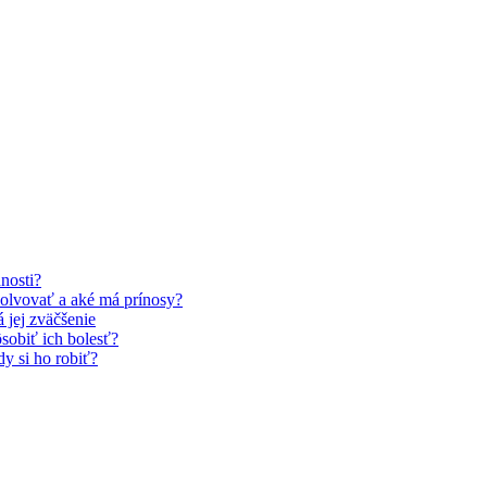
nosti?
solvovať a aké má prínosy?
 jej zväčšenie
sobiť ich bolesť?
dy si ho robiť?