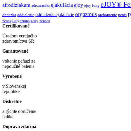
eJOY® Fe
ejakulácia
afrodiziakum
ejoy
ejoy long
ashwagandha
p
orgazmus
oddialenie ejakulácie
obriezka
oddialenie
otehotnenie
penis
ženský orgazmus
ženy
ženšen
Certifikované
Úradom verejného
zdravotníctva SR
Garantované
vrátenie peňazí za
nepoužité balenia
Vyrobené
v Slovenskej
republike
Diskrétne
a rýchle doručenie
balíka
Doprava zdarma