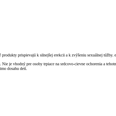
rodukty prispievajú k silnejšej erekcii a k zvýšeniu sexuálnej túžby.
ie je vhodný pre osoby trpiace na srdcovo-cievne ochorenia a tehotné
imo dosahu detí.