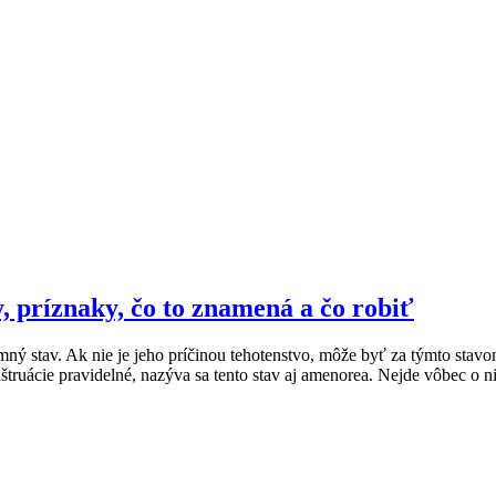
, príznaky, čo to znamená a čo robiť
ný stav. Ak nie je jeho príčinou tehotenstvo, môže byť za týmto stavo
uácie pravidelné, nazýva sa tento stav aj amenorea. Nejde vôbec o nič