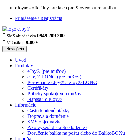
eJoy® - oficiálny predajca pre Slovenskú republiku
Prihlásenie / Registrácia

0949 209 200
SMS objednávka

0.00 €
Váš nákup
Navigácia
Úvod
Produkty
eJoy® (pre mužov)
eJoy® LONG (pre mužov)
Porovnanie eJoy® a eJoy® LONG
Certifikáty
Príbehy spokojných mužov
Napísali o eJoy®
Informácie
Často kladené otázky
Doprava a doručenie
SMS objednávka
Ako vyzerá diskrétne balenie?
Doručenie balíka na poštu alebo do BalíkoBOXu
Poradňa