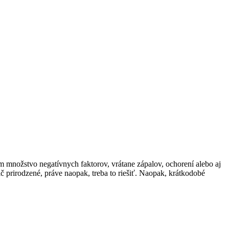
m množstvo negatívnych faktorov, vrátane zápalov, ochorení alebo aj
 prirodzené, práve naopak, treba to riešiť. Naopak, krátkodobé