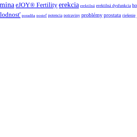
mina
erekcia
eJOY® Fertility
h
erektilná dysfunkcia
erektilná
lodnosť
problémy
prostata
potencia
potraviny
riešenie
poradňa
posteľ