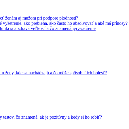
ť ženám aj mužom pri podpore plodnosti?
 vyšetrenie, ako prebieha, ako často ho absolvovať a aké má prínosy?
 funkcia a zdravá veľkosť a čo znamená jej zväčšenie
a u ženy, kde sa nachádzajú a čo môže spôsobiť ich bolesť?
y testov, čo znamená, ak je pozitívny a kedy si ho robiť?