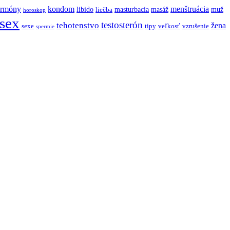
ormóny
kondom
menštruácia
libido
masturbacia
masáž
muž
liečba
horoskop
sex
testosterón
tehotenstvo
žena
sexe
tipy
veľkosť
vzrušenie
spermie