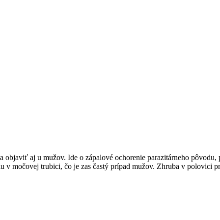
sa objaviť aj u mužov. Ide o zápalové ochorenie parazitárneho pôvodu
 v močovej trubici, čo je zas častý prípad mužov. Zhruba v polovici p