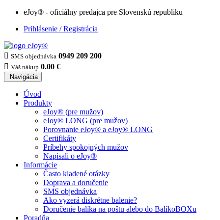
eJoy® - oficiálny predajca pre Slovenskú republiku
Prihlásenie / Registrácia

0949 209 200
SMS objednávka

0.00 €
Váš nákup
Navigácia
Úvod
Produkty
eJoy® (pre mužov)
eJoy® LONG (pre mužov)
Porovnanie eJoy® a eJoy® LONG
Certifikáty
Príbehy spokojných mužov
Napísali o eJoy®
Informácie
Často kladené otázky
Doprava a doručenie
SMS objednávka
Ako vyzerá diskrétne balenie?
Doručenie balíka na poštu alebo do BalíkoBOXu
Poradňa