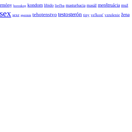
ormóny
kondom
menštruácia
libido
masturbacia
masáž
muž
liečba
horoskop
sex
testosterón
tehotenstvo
žena
sexe
tipy
veľkosť
vzrušenie
spermie