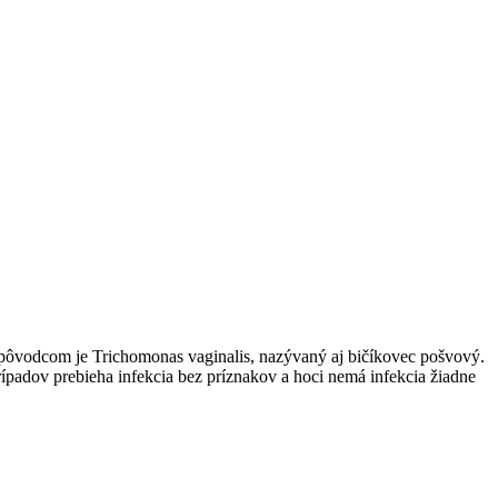
, pôvodcom je Trichomonas vaginalis, nazývaný aj bičíkovec pošvový.
rípadov prebieha infekcia bez príznakov a hoci nemá infekcia žiadne