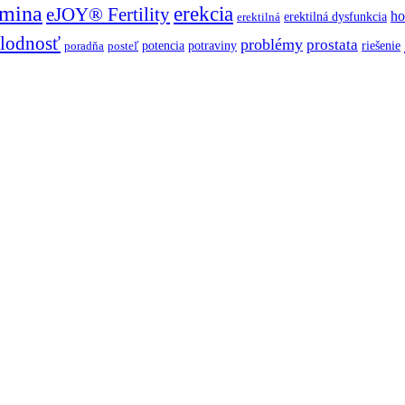
mina
erekcia
eJOY® Fertility
h
erektilná dysfunkcia
erektilná
lodnosť
problémy
prostata
potencia
potraviny
riešenie
poradňa
posteľ