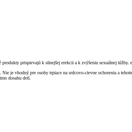
rodukty prispievajú k silnejšej erekcii a k zvýšeniu sexuálnej túžby.
ie je vhodný pre osoby trpiace na srdcovo-cievne ochorenia a tehotné
imo dosahu detí.