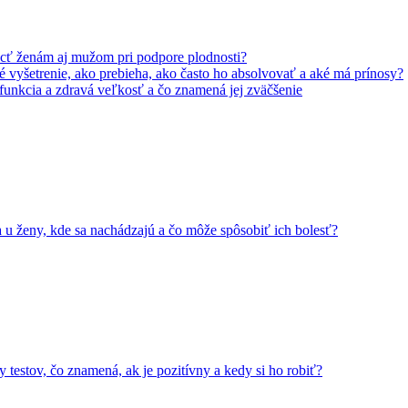
ť ženám aj mužom pri podpore plodnosti?
 vyšetrenie, ako prebieha, ako často ho absolvovať a aké má prínosy?
 funkcia a zdravá veľkosť a čo znamená jej zväčšenie
a u ženy, kde sa nachádzajú a čo môže spôsobiť ich bolesť?
y testov, čo znamená, ak je pozitívny a kedy si ho robiť?