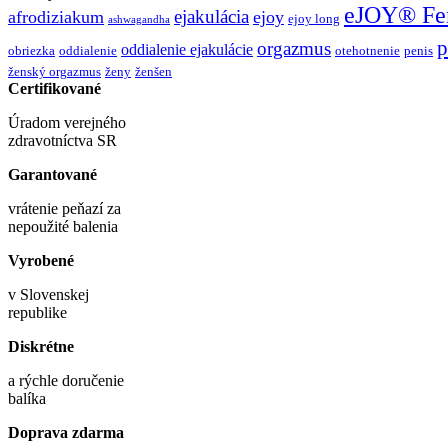
eJOY® Fe
ejakulácia
afrodiziakum
ejoy
ejoy long
ashwagandha
p
orgazmus
oddialenie ejakulácie
obriezka
oddialenie
otehotnenie
penis
ženský orgazmus
ženy
ženšen
Certifikované
Úradom verejného
zdravotníctva SR
Garantované
vrátenie peňazí za
nepoužité balenia
Vyrobené
v Slovenskej
republike
Diskrétne
a rýchle doručenie
balíka
Doprava zdarma